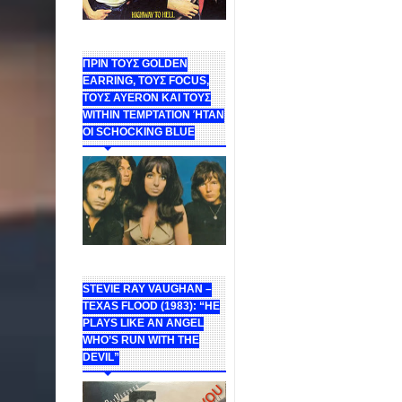
ΠΡΙΝ ΤΟΥΣ GOLDEN
EARRING, ΤΟΥΣ FOCUS,
ΤΟΥΣ ΑΥΕROΝ ΚΑΙ ΤΟΥΣ
WITHIN TEMPTATION ΉΤΑΝ
ΟΙ SCHOCKING BLUE
STEVIE RAY VAUGHAN –
TEXAS FLOOD (1983): “HE
PLAYS LIKE AN ANGEL
WHO’S RUN WITH THE
DEVIL”