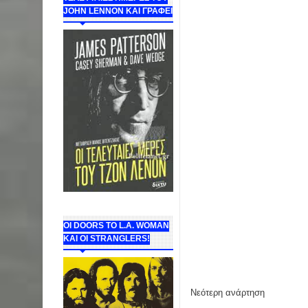
JOHN LENNON ΚΑΙ ΓΡΑΦΕΙ
ΟΙ DOORS ΤΟ L.A. WOMAN
KAI OI STRANGLERS!
Νεότερη ανάρτηση