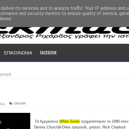
deliver its services and to analyze traffic. Your IP address and 
formance and security metrics to ensure quality of service, gen
abuse.
ΕΠΙΚΟΙΝΩΝΙΑ
FACEBOOK
SISTER
π.μ.
ΟΝΟΜΑ
Οι Αμερικάνοι
White Sister
σχηματίστηκαν το 1980 όταν
Dennis Churchill-Dries τραγούδι, μπάσο, Rick Chadock