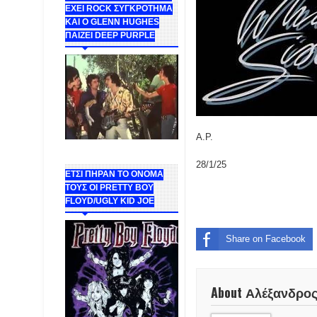
ΕΧΕΙ ROCK ΣΥΓΚΡΟΤΗΜΑ
ΚΑΙ Ο GLENN HUGHES
ΠΑΙΖΕΙ DEEP PURPLE
Α.Ρ.
28/1/25
ΕΤΣΙ ΠΗΡΑΝ ΤΟ ΟΝΟΜΑ
ΤΟΥΣ ΟΙ PRETTY BOY
FLOYD/UGLY KID JOE
Share on Facebook
About Αλέξανδρο