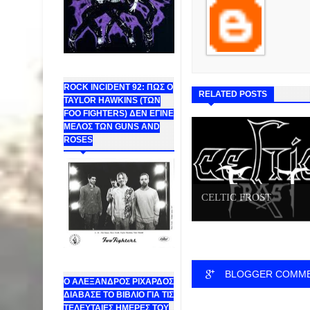
ROCK INCIDENT 92: ΠΩΣ Ο
RELATED POSTS
TAYLOR HAWKINS (ΤΩΝ
FOO FIGHTERS) ΔΕΝ ΕΓΙΝΕ
ΜΕΛΟΣ ΤΩΝ GUNS AND
ROSES
CELTIC FROST
BLOGGER COMM
Ο ΑΛΕΞΑΝΔΡΟΣ ΡΙΧΑΡΔΟΣ
ΔΙΑΒΑΣΕ ΤΟ ΒΙΒΛΙΟ ΓΙΑ ΤΙΣ
ΤΕΛΕΥΤΑΙΕΣ ΗΜΕΡΕΣ ΤΟΥ