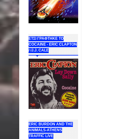
ΕΤΣΙ ΓΡΑΦΤΗΚΕ ΤΟ
COCAINE - ERIC CLAPTON
/ /J.J. CALE
ERIC BURDON AND THE
ANIMALS-ATHENS
TRAFFIC LIVE