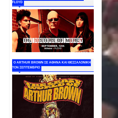
FLOYD
O ARTHUR BROWN ΣΕ ΑΘΗΝΑ ΚΑΙ ΘΕΣΣΑΛΟΝΙΚΗ
ΤΟΝ ΣΕΠΤΕΜΒΡΙΟ