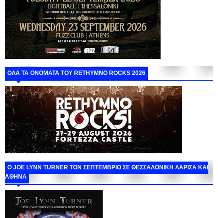
ΟΛΑ ΤΑ ΟΝΟΜΑΤΑ ΤΟΥ RETHYMNO ROCKS 2026
O JOE LYNN TURNER ΤΟΝ ΣΕΠΤΕΜΒΡΙΟ ΣΕ ΘΕΣΣΑΛΟΝΙΚΗ ΛΑΡΙΣΑ ΚΑΙ
ΑΘΗΝΑ