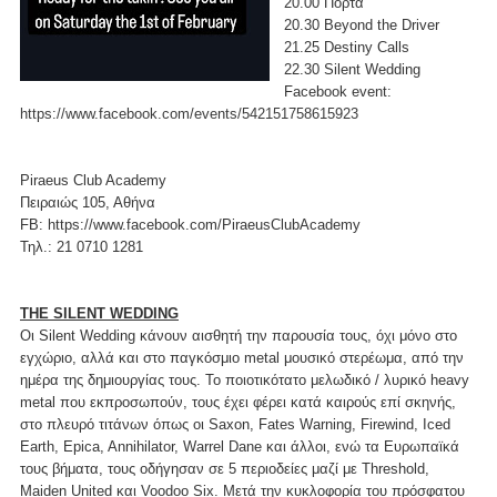
20.00 Πόρτα
20.30 Beyond the Driver
21.25 Destiny Calls
22.30 Silent Wedding
Facebook event:
https://www.facebook.com/events/542151758615923
Piraeus Club Academy
Πειραιώς 105, Αθήνα
FB: https://www.facebook.com/PiraeusClubAcademy
Τηλ.: 21 0710 1281
THE SILENT WEDDING
Οι Silent Wedding κάνουν αισθητή την παρουσία τους, όχι μόνο στο
εγχώριο, αλλά και στο παγκόσμιο metal μουσικό στερέωμα, από την
ημέρα της δημιουργίας τους. Το ποιοτικότατο μελωδικό / λυρικό heavy
metal που εκπροσωπούν, τους έχει φέρει κατά καιρούς επί σκηνής,
στο πλευρό τιτάνων όπως οι Saxon, Fates Warning, Firewind, Iced
Earth, Epica, Annihilator, Warrel Dane και άλλοι, ενώ τα Ευρωπαϊκά
τους βήματα, τους οδήγησαν σε 5 περιοδείες μαζί με Threshold,
Maiden United και Voodoo Six. Μετά την κυκλοφορία του πρόσφατου