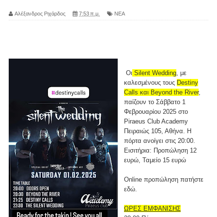
Αλέξανδρος Ριχάρδος
7:53 π.μ.
ΝΕΑ
Οι
Silent Wedding
, με
καλεσμένους τους
Destiny
Calls και Beyond the River
,
παίζουν το Σάββατο 1
Φεβρουαρίου 2025 στο
Piraeus Club Academy
Πειραιώς 105, Αθήνα. Η
πόρτα ανοίγει στις 20:00.
Εισιτήρια: Προπώληση 12
ευρώ, Ταμείο 15 ευρώ
Online προπώληση πατήστε
εδώ
.
ΩΡΕΣ ΕΜΦΑΝΙΣΗΣ