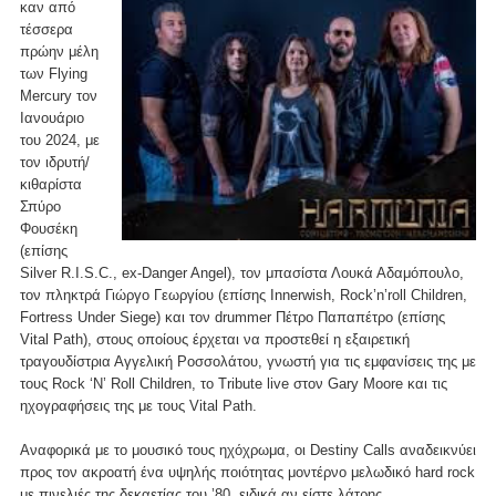
καν από
τέσσερα
πρώην μέλη
των Flying
Mercury τον
Ιανουάριο
του 2024, με
τον ιδρυτή/
κιθαρίστα
Σπύρο
Φουσέκη
(επίσης
Silver R.I.S.C., ex-Danger Angel), τον μπασίστα Λουκά Αδαμόπουλο,
τον πληκτρά Γιώργο Γεωργίου (επίσης Innerwish, Rock’n’roll Children,
Fortress Under Siege) και τον drummer Πέτρο Παπαπέτρο (επίσης
Vital Path), στους οποίους έρχεται να προστεθεί η εξαιρετική
τραγουδίστρια Αγγελική Ροσσολάτου, γνωστή για τις εμφανίσεις της με
τους Rock ‘N’ Roll Children, το Tribute live στον Gary Moore και τις
ηχογραφήσεις της με τους Vital Path.
Αναφορικά με το μουσικό τους ηχόχρωμα, οι Destiny Calls αναδεικνύει
προς τον ακροατή ένα υψηλής ποιότητας μοντέρνο μελωδικό hard rock
με πινελιές της δεκαετίας του ’80, ειδικά αν είστε λάτρης