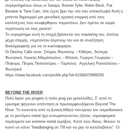
συγκροτημάτων όπως οι Saraya, Bonnie Tyler, Robin Beck, Pat
Benatar & Tane Cain, τότε έχετε βρει την νέα σας αποκάλυψη! Αυτή η
μπάντα δημιουργεί μια μοναδική ηχητική επιρροή από τους
καλλιτέχνες που αναφέρθηκαν παραπάνω. Δεν πρέπει σε καμία
περίπτωση να τους χάσετε!
Το συγκρότημα αυτή τη στιγμή βρίσκεται του mastering του, άτιτλου
μέχρι στιγμής, ντεμπούτου άλμπουμ του και σε αναζήτηση
δισκογραφικής για να το κυκλοφορήσει.
Οι Destiny Calls είναι: Σπύρος Φουσέκης – Κιθάρες, δεύτερα
Φωνητικά, Λουκάς Αδαμόπουλος – Μπάσο, Γιώργος Γεωργίου –
Πλήκτρα, Πέτρος Παπαπέτρος – Τύμπανα, Αγγελική Ροσσολάτου –
Φωνητικά
https://www.facebook.com/profile.php?id=61566478988250
BEYOND THE RIVER
Πολύ basic για progers ή πολύ prog για μεταλλάδες; Σ' αυτό το
ερώτημα ψάχνουν απάντηση οι πρωτοεμφανιζόμενοι Beyond The
River. Tο κουιντέτο από τη Δυτική Αθήνα παντρεύει τον παραδοσιακό
με το μοντέρνο metal ήχο ενσωματώνοντας εξίσου, ατμοσφαιρικά
περάσματα και extreme metal εκρήξεις. Κατά τους ίδιους, θέλουν το
κοινό να κάνει “headbanging σε 7/8 και να μην το καταλαβαίνει”. Οι