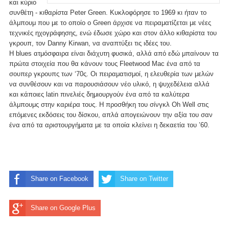
και κύριο
συνθέτη - κιθαρίστα Peter Green. Κυκλοφόρησε το 1969 κι ήταν το
άλμπουμ που με το οποίο ο Green άρχισε να πειραματίζεται με νέες
τεχνικές ηχογράφησης, ενώ έδωσε χώρο και στον άλλο κιθαρίστα του
γκρουπ, τον Danny Kirwan, να αναπτύξει τις ιδέες του.
Η blues ατμόσφαιρα είναι διάχυτη φυσικά, αλλά από εδώ μπαίνουν τα
πρώτα στοιχεία που θα κάνουν τους Fleetwood Mac ένα από τα
σουπερ γκρουπς των ‘70ς. Οι πειραματισμοί, η ελευθερία των μελών
να συνθέσουν και να παρουσιάσουν νέο υλικό, η ψυχεδέλεια αλλά
και κάποιες latin πινελιές δημιουργούν ένα από τα καλύτερα
άλμπουμς στην καριέρα τους. Η προσθήκη του σίνγκλ Oh Well στις
επόμενες εκδόσεις του δίσκου, απλά απογειώνουν την αξία του σαν
ένα από τα αριστουργήματα με τα οποία κλείνει η δεκαετία του ’60.
Share on Facebook
Share on Twitter
Share on Google Plus