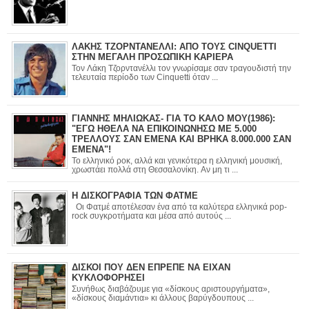
ΛΑΚΗΣ ΤΖΟΡΝΤΑΝΕΛΛΙ: ΑΠΟ ΤΟΥΣ CINQUETTI
ΣΤΗΝ ΜΕΓΑΛΗ ΠΡΟΣΩΠΙΚΗ ΚΑΡΙΕΡΑ
Τον Λάκη Τζορντανέλλι τον γνωρίσαμε σαν τραγουδιστή την
τελευταία περίοδο των Cinquetti όταν ...
ΓΙΑΝΝΗΣ ΜΗΛΙΩΚΑΣ- ΓΙΑ ΤΟ ΚΑΛΟ ΜΟΥ(1986):
"ΕΓΩ ΗΘΕΛΑ ΝΑ ΕΠΙΚΟΙΝΩΝΗΣΩ ΜΕ 5.000
ΤΡΕΛΛΟΥΣ ΣΑΝ ΕΜΕΝΑ ΚΑΙ ΒΡΗΚΑ 8.000.000 ΣΑΝ
ΕΜΕΝΑ"!
Το ελληνικό ροκ, αλλά και γενικότερα η ελληνική μουσική,
χρωστάει πολλά στη Θεσσαλονίκη. Αν μη τι ...
Η ΔΙΣΚΟΓΡΑΦΙΑ ΤΩΝ ΦΑΤΜΕ
Οι Φατμέ αποτέλεσαν ένα από τα καλύτερα ελληνικά pop-
rock συγκροτήματα και μέσα από αυτούς ...
ΔΙΣΚΟΙ ΠΟΥ ΔΕΝ ΕΠΡΕΠΕ ΝΑ ΕΙΧΑΝ
ΚΥΚΛΟΦΟΡΗΣΕΙ
Συνήθως διαβάζουμε για «δίσκους αριστουργήματα»,
«δίσκους διαμάντια» κι άλλους βαρύγδουπους ...