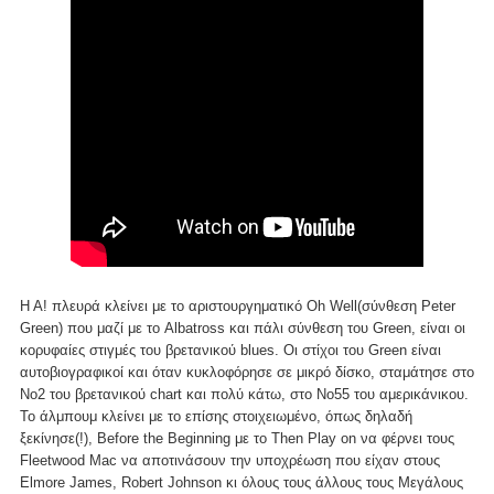
Η Α! πλευρά κλείνει με το αριστουργηματικό Oh Well(σύνθεση Peter
Green) που μαζί με το Albatross και πάλι σύνθεση του Green, είναι οι
κορυφαίες στιγμές του βρετανικού blues. Οι στίχοι του Green είναι
αυτοβιογραφικοί και όταν κυκλοφόρησε σε μικρό δίσκο, σταμάτησε στο
Νο2 του βρετανικού chart και πολύ κάτω, στο Νο55 του αμερικάνικου.
Το άλμπουμ κλείνει με το επίσης στοιχειωμένο, όπως δηλαδή
ξεκίνησε(!), Before the Beginning με το Then Play on να φέρνει τους
Fleetwood Mac να αποτινάσουν την υποχρέωση που είχαν στους
Elmore James, Robert Johnson κι όλους τους άλλους τους Μεγάλους