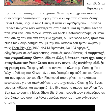
και έβαζε τα
θεμέλια για
την τεράστια επιτυχία που ερχόταν. Μόλις πριν 6 χρόνια πίσω στο
συγκρότημα δεσπόζουσα μορφή ήταν ο κιθαρίστας /τραγουδιστής
Peter Green, μαζί με τους Danny Kirwan κιθάρα/τραγούδι, Christine
Perfect πλήκτρα (δεν αναφέρεται στα credits) και τη rhythm section
των μόνιμων John McVie μπάσο και Mick Fleetwood ντραμς, οι μόνοι
που συνέχισαν και στα επόμενα χρόνια, οι Fleetwood Mac, ήταν ένα
blues rock συγκρότημα που με την κυκλοφορία του τρίτου άλμπουμ
τους
Then Play On
(1969,Νο4 Μ.Βρετανία, Νο 104 Αμερική),
οδηγήθηκαν σε ενδιαφέρουσες μουσικές κατευθύνσεις.
Η συμμετοχή
του νεαρούDanny Kirwan, έδωσε άλλη διάσταση στον ήχο τους κι
απογείωσε τον Peter Green που σαν κεντρικός συνθέτης εξέλιξε
τη γραφή του.
Το τραγούδι που ανοίγει το άλμπουμ, Coming Your
Way, σύνθεση του Kirwan, ένας συνδυασμός της κιθάρας του Green
και των κρουστών τουMick Fleetwood που αφήνει τις καλύτερες
εντυπώσεις για να ακολουθήσει στο στοιχειωμένο Closing My Eyes,
μόνο με κιθάρες και φωνητικά. Στο ίδιο ύφος το ακουστικό When You
Say και το country blues Show Biz Blues, προσθέτουν ενδιαφέρον σε
ένα δίσκο που όσο η βελόνα γυρνάει, τόσο πιο πολύ ενδιαφέρον
αποκτά.