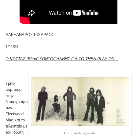
ΑΛΕΞΑΝΔΡΟΣ ΡΙΧΑΡΔΟΣ
1/11/24
Ο ΚΩΣΤΑΣ “Elton” ΚΟΝΤΟΓΙΑΝΝΗΣ ΓΙΑ ΤΟ THEN PLAY ON
Τρίτο
άλμπουμ
στην
δισκογραφία
των
Fleetwood
Mac και το
τελευταίο με
τον ιδρυτή
Από το διπλό εξώφυλλο