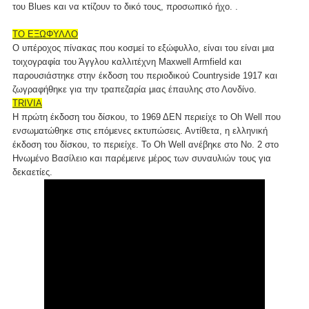
του Blues και να κτίζουν το δικό τους, προσωπικό ήχο. .
ΤΟ ΕΞΩΦΥΛΛΟ
Ο υπέροχος πίνακας που κοσμεί το εξώφυλλο, είναι του είναι μια
τοιχογραφία του Άγγλου καλλιτέχνη Maxwell Armfield και
παρουσιάστηκε στην έκδοση του περιοδικού Countryside 1917 και
ζωγραφήθηκε για την τραπεζαρία μιας έπαυλης στο Λονδίνο.
TRIVIA
H πρώτη έκδοση του δίσκου, το 1969 ΔΕΝ περιείχε το Οh Well που
ενσωματώθηκε στις επόμενες εκτυπώσεις. Αντίθετα, η ελληνική
έκδοση του δίσκου, το περιείχε. Το Oh Well ανέβηκε στο Νο. 2 στο
Ηνωμένο Βασίλειο και παρέμεινε μέρος των συναυλιών τους για
δεκαετίες.