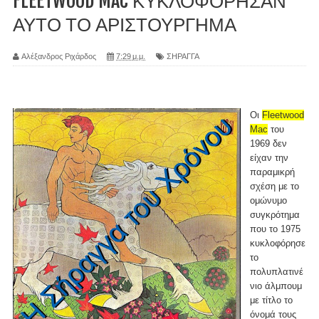
FLEETWOOD MAC ΚΥΚΛΟΦΟΡΗΣΑΝ
ΑΥΤΟ ΤΟ ΑΡΙΣΤΟΥΡΓΗΜΑ
Αλέξανδρος Ριχάρδος
7:29 μ.μ.
ΣΗΡΑΓΓΑ
Οι
Fleetwood
Mac
του
1969 δεν
είχαν την
παραμικρή
σχέση με το
ομώνυμο
συγκρότημα
που το 1975
κυκλοφόρησε
το
πολυπλατινέ
νιο άλμπουμ
με τίτλο το
όνομά τους