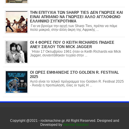
ΤΗΝ ΕΠΙΤΥΧΙΑ ΤΩΝ SHARP TIES ΔΕΝ ΓΝΩΡΙΣΕ ΚΑΙ
ΕΙΝΑΙ ΑΠΙΘΑΝΟ ΝΑ ΓΝΩΡΙΣΕΙ ΑΛΛΟ ΑΓΓΛΟΦΩΝΟ
ΕΛΛΗΝΙΚΟ ΣΥΓΚΡΟΤΗΜΑ
Για να βρούμε την αρχή των Sharp Ties, πρέπει να πάμε
πολύ μακριά, στην άλλη άκρη της Αφρικής ...
ΟΙ 4 ΦΟΡΕΣ ΠΟΥ Ο KEITH RICHARDS ΠΗΔΗΣΕ
ΑΝΕΥ ΣΙΕΛΟΥ ΤΟΝ MICK JAGGER
Ήταν 17 Οκτωβρίου 1961 όταν οι Keith Richards και Mick
Jagger, συναντήθηκαν τυχαία στην ...
ΟΙ ΩΡΕΣ ΕΜΦΑΝΙΣΗΣ ΣΤΟ GOLDEN R. FESTIVAL
2025
Αυτό είναι το τελικό πρόγραμμα του Golden R. Festival 2025
- Άνοιξε η προπώληση, όλες οι τιμές Η ...
Copyright @2021 - rockmachine.gr. All Right Reserved. Designed and
Developed by
Internet Solution