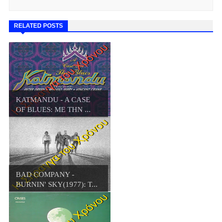
RELATED POSTS
KATMANDU - A CASE
OF BLUES: ΜΕ ΤΗΝ ...
BAD COMPANY -
BURNIN' SKY(1977): Τ...