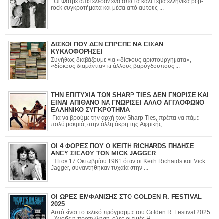
Οι Φατμέ αποτέλεσαν ένα από τα καλύτερα ελληνικά pop-
rock συγκροτήματα και μέσα από αυτούς ...
ΔΙΣΚΟΙ ΠΟΥ ΔΕΝ ΕΠΡΕΠΕ ΝΑ ΕΙΧΑΝ
ΚΥΚΛΟΦΟΡΗΣΕΙ
Συνήθως διαβάζουμε για «δίσκους αριστουργήματα»,
«δίσκους διαμάντια» κι άλλους βαρύγδουπους ...
ΤΗΝ ΕΠΙΤΥΧΙΑ ΤΩΝ SHARP TIES ΔΕΝ ΓΝΩΡΙΣΕ ΚΑΙ
ΕΙΝΑΙ ΑΠΙΘΑΝΟ ΝΑ ΓΝΩΡΙΣΕΙ ΑΛΛΟ ΑΓΓΛΟΦΩΝΟ
ΕΛΛΗΝΙΚΟ ΣΥΓΚΡΟΤΗΜΑ
Για να βρούμε την αρχή των Sharp Ties, πρέπει να πάμε
πολύ μακριά, στην άλλη άκρη της Αφρικής ...
ΟΙ 4 ΦΟΡΕΣ ΠΟΥ Ο KEITH RICHARDS ΠΗΔΗΣΕ
ΑΝΕΥ ΣΙΕΛΟΥ ΤΟΝ MICK JAGGER
Ήταν 17 Οκτωβρίου 1961 όταν οι Keith Richards και Mick
Jagger, συναντήθηκαν τυχαία στην ...
ΟΙ ΩΡΕΣ ΕΜΦΑΝΙΣΗΣ ΣΤΟ GOLDEN R. FESTIVAL
2025
Αυτό είναι το τελικό πρόγραμμα του Golden R. Festival 2025
- Άνοιξε η προπώληση, όλες οι τιμές Η ...