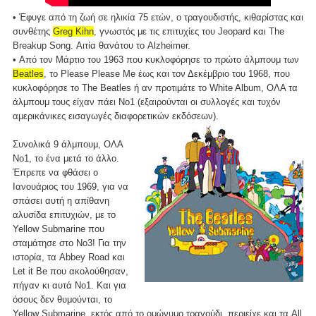
• Έφυγε από τη ζωή σε ηλικία 75 ετών, ο τραγουδιστής, κιθαρίστας και
συνθέτης
Greg Kihn
, γνωστός με τις επιτυχίες του Jeopard και The
Breakup Song. Αιτία θανάτου το Alzheimer.
• Από τον Μάρτιο του 1963 που κυκλοφόρησε το πρώτο άλμπουμ των
Beatles
, το Please Please Me έως και τον Δεκέμβριο του 1968, που
κυκλοφόρησε το The Beatles ή αν προτιμάτε το White Album, ΟΛΑ τα
άλμπουμ τους είχαν πάει Νο1 (εξαιρούνται οι συλλογές και τυχόν
αμερικάνικες εισαγωγές διαφορετικών εκδόσεων).
Συνολικά 9 άλμπουμ, ΟΛΑ
Νο1, το ένα μετά το άλλο.
Έπρεπε να φθάσει ο
Ιανουάριος του 1969, για να
σπάσει αυτή η απίθανη
αλυσίδα επιτυχιών, με το
Yellow Submarine που
σταμάτησε στο Νο3! Για την
ιστορία, τα Abbey Road και
Let it Be που ακολούθησαν,
πήγαν κι αυτά Νο1. Και για
όσους δεν θυμούνται, το
Yellow Submarine, εκτός από το ομώνυμο τραγούδι, περιείχε και τα All