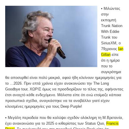
• Μιλώντας
στην
εκπομπή
Trunk Nation
With Eddie
Trunk του
SiriusXM, ο
79χρονος
Ian
Gillan
είπε
ότι η ημέρα
που το
συγκρότημα
θα αποσυρθεί είναι πολύ μακριά, αφού ήδη κλείνουν ημερομηνίες για
το …2026. Πριν επτά χρόνια είχαν ανακοινώσει την The Long
Goodbye tour, ΧΩΡΙΣ όμως να προσδιορίζουν το τέλος της, αφήνοντας
έτσι ανοιχτό κάθε ενδεχόμενο. Μάλιστα είπε ότι ενώ ετοίμαζε κάποια
προσωπικά σχέδια, αναγκάστηκε να τα αναβάλλει γιατί είχαν
κλεισμένες ημερομηνίες για τους Deep Purple!
• Μεγάλη περιοδεία που θα καλύψει σχεδόν ολόκληρη τη Μ.Βρετανία,
έχει ανακοινώσει για το 2025 ο κιθαρίστας των Status Quo,
Francis