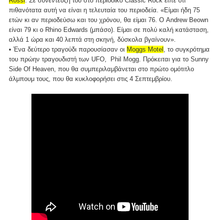
Rossi
. Σε συνέντευξή του στο περιοδικό Classic Rock είπε ότι
πιθανότατα αυτή να είναι η τελευταία του περιοδεία. «Είμαι ήδη 75
ετών κι αν περιοδεύσω και του χρόνου, θα είμαι 76. Ο Andrew Beown
είναι 79 κι ο Rhino Edwards (μπάσο). Είμαι σε πολύ καλή κατάσταση,
αλλά 1 ώρα και 40 λεπτά στη σκηνή, δύσκολα βγαίνουν».
• Ένα δεύτερο τραγούδι παρουσίασαν οι
Moggs Motel
, το συγκρότημα
του πρώην τραγουδιστή των UFO, Phil Mogg. Πρόκειται για το Sunny
Side Of Heaven, που θα συμπεριλαμβάνεται στο πρώτο ομότιτλο
άλμπουμ τους, που θα κυκλοφορήσει στις 4 Σεπτεμβρίου.