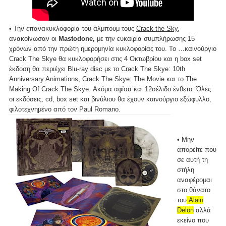
• Την επανακυκλοφορία του άλμπουμ τους
Crack the Sky
,
ανακοίνωσαν οι
Mastodone,
με την ευκαιρία συμπλήρωσης 15
χρόνων από την πρώτη ημερομηνία κυκλοφορίας του. Το …καινούργιο
Crack The Skye θα κυκλοφορήσει στις 4 Οκτωβρίου και η box set
έκδοση θα περιέχει Blu-ray disc με το Crack The Skye: 10th
Anniversary Animations, Crack The Skye: The Movie και το The
Making Of Crack The Skye. Ακόμα αφίσα και 12σέλιδο ένθετο. Όλες
οι εκδόσεις, cd, box set και βινύλιου θα έχουν καινούργιο εξώφυλλο,
φιλοτεχνημένο από τον Paul Romano.
• Μην
απορείτε που
σε αυτή τη
στήλη
αναφέρομαι
στο θάνατο
του
Alain
Delon
αλλά
εκείνο που