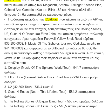
Saint Vitus
στο Brooklyn, έκλεισε. Το club φιλοξένησε κατά κύριο λόγο
metal συναυλίες όπως των Megadeth, Anthrax, Dillinger Escape Plan,
Coheed And Cambria αλλά και Blink-182 και Nirvana αλλά όλα
δείχνουν ότι θα μεταφερθεί σε καινούργιο χώρο.
• Η πρόσφατη περιοδεία των
Coldplay,
που πέρασε κι από την Αθήνα,
επιβεβαιώθηκε επίσημα ότι ήταν η rock περιοδεία με τις υψηλότερες
εισπράξεις όλων των εποχών, ξεπερνώντας τους The Rolling Stones,
U2, Guns N' Ο Roses και Elton John, του οποίου η τεράστια, πολυετής
αποχαιρετιστήρια περιοδεία Farewell Yellow Brick Road κέρδισε
939,100.000$. Η Music Of The Spheres tour των Codlplay, άγγιξε τα
944,700.000$ και σύμφωνα με το Billboard, το νούμερο θα αυξηθεί
ακόμη περισσότερο καθώς η περιοδεία δεν έχει τελειώσει. Αυτή είναι η
λίστα με τις 10 κορυφαίες rock περιοδείες όλων των εποχών και τις
εισπράξεις τους.
1. Coldplay (Music Of The Spheres World Tour) - 944,7 εκατομμύρια
δολάρια
2. Elton John (Farewell Yellow Brick Road Tour) - 939,1 εκατομμύρια
δολάρια
3. U2 (U2 360 Tour) - 736,4 εκατ. $
4. Guns N' Roses (Not In This Lifetime Tour) - 584,2 εκατομμύρια
δολάρια
5. The Rolling Stones (A Bigger Bang Tour) - 558 εκατομμύρια δολάρια
6. The Rolling Stones (No Filter Tour) - 546,5 εκατομμύρια δολάρια