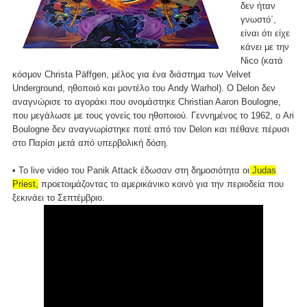
δεν ήταν
γνωστό΄,
είναι ότι είχε
κάνει με την
Nico (κατά
κόσμον Christa Päffgen, μέλος για ένα διάστημα των Velvet
Underground, ηθοποιό και μοντέλο του Andy Warhol). O Delon δεν
αναγνώρισε το αγοράκι που ονομάστηκε Christian Aaron Boulogne,
που μεγάλωσε με τους γονείς του ηθοποιού. Γεννημένος το 1962, ο Ari
Boulogne δεν αναγνωρίστηκε ποτέ από τον Delon και πέθανε πέρυσι
στο Παρίσι μετά από υπερβολική δόση.
• Το live video του Panik Attack έδωσαν στη δημοσιότητα οι
Judas
Priest,
προετοιμάζοντας το αμερικάνικο κοινό για την περιοδεία που
ξεκινάει το Σεπτέμβριο.