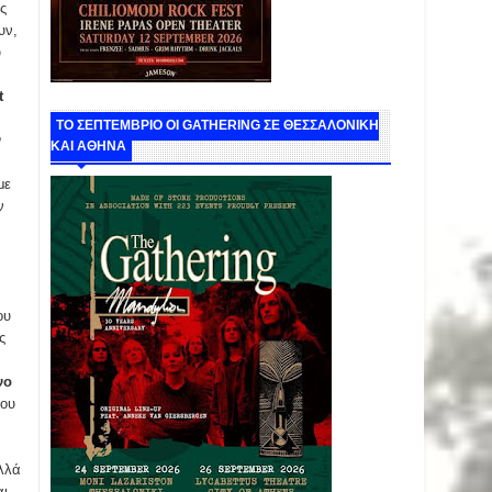
ς
υν,
υ
t
ΤΟ ΣΕΠΤΕΜΒΡΙΟ ΟΙ GATHERING ΣΕ ΘΕΣΣΑΛΟΝΙΚΗ
ν
ΚΑΙ ΑΘΗΝΑ
με
ν
ου
ς
νο
του
αλλά
αι