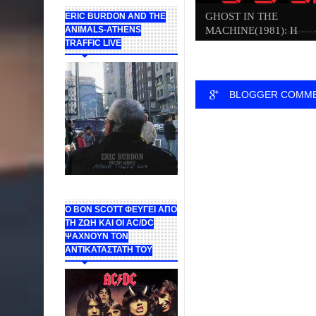
GHOST IN THE
ERIC BURDON AND THE
ANIMALS-ATHENS
MACHINE(1981): Η
TRAFFIC LIVE
ΣΚΟΤ...
BLOGGER COMM
Ο BON SCOTT ΦΕΥΓΕΙ ΑΠΟ
ΤΗ ΖΩΗ ΚΑΙ ΟΙ AC/DC
ΨΑΧΝΟΥΝ ΤΟΝ
ΑΝΤΙΚΑΤΑΣΤΑΤΗ ΤΟΥ