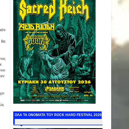
άτι
 θα
τος
ε
νει
ναν
χει
ρώς
ΟΛΑ ΤΑ ΟΝΟΜΑΤΑ ΤΟΥ ROCK HARD FESTIVAL 2026