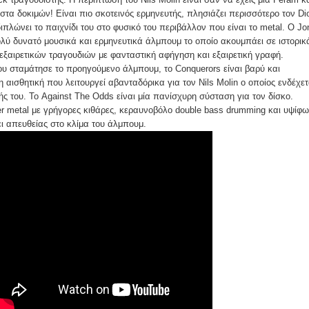
στα δοκιμών! Είναι πιο σκοτεινός ερμηνευτής, πλησιάζει περισσότερο τον Di
διπλώνει το παιχνίδι του στο φυσικό του περιβάλλον που είναι το metal. Ο Jo
ολύ δυνατό μουσικά και ερμηνευτικά άλμπουμ το οποίο ακουμπάει σε ιστορικ
εξαιρετικών τραγουδιών με φανταστική αφήγηση και εξαιρετική γραφή.
ου σταμάτησε το προηγούμενο άλμπουμ, το Conquerors είναι βαρύ και
η αισθητική που λειτουργεί αβανταδόρικα για τον Nils Molin ο οποίος ενδέχετ
ής του. Το Against The Odds είναι μία πανίσχυρη σύσταση για τον δίσκο.
 metal με γρήγορες κιθάρες, κεραυνοβόλο double bass drumming και υψίφ
ι απευθείας στο κλίμα του άλμπουμ.