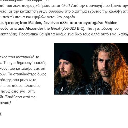
υτό που λένε πυγμαχικά "μέσα με τα όλα"! Από την εισαγωγή που ξεκινά την
άνεται με την κατάκτηση νέων συνόρων στο διάστημα έχοντας την κάλυψη απ
ντικά τύμπανα και υψηλών οκτανίων ρεφρέν.
κευή στους Iron Maiden, δεν είναι άλλο από το αγαπημένο Maiden
νού, το επικό Alexander the Great (356-323 B.C).
Πίστη απόδοση του
 εκπλήξεις. Προσωπικά θα ήθελα ακόμα ένα δικό τους αλλά αυτό είναι καθα
ίσκος που αντανακλά το
na Tee για δημιουργία καλής
κους που καταλαβαίνεις ότι
ούν. Το σπουδαιότερο όμως
ακρόασης σου μένουν τα
ίτε σε πόσες τελευταίες
απάνω από ένα, στην
δι. Ξεκάθαρα από τις
ρονιάς!
Σ