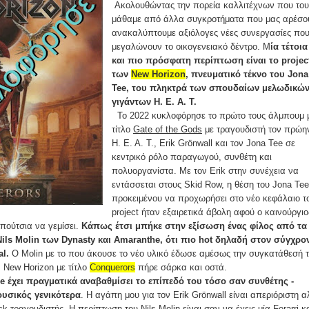
Ακολουθώντας την πορεία καλλιτέχνων που του
μάθαμε από άλλα συγκροτήματα που μας αρέσο
ανακαλύπτουμε αξιόλογες νέες συνεργασίες πο
μεγαλώνουν το οικογενειακό δέντρο. Μ
ία τέτοια
και πιο πρόσφατη περίπτωση είναι το projec
των
New Horizon
, πνευματικό τέκνο του Jona
Tee, του πληκτρά των σπουδαίων μελωδικώ
γιγάντων H. E. A. T.
Το 2022 κυκλοφόρησε το πρώτο τους άλμπουμ 
τίτλο
Gate of the Gods
με τραγουδιστή τον πρώη
H. E. A. T., Erik Grönwall και τον Jona Tee σε
κεντρικό ρόλο παραγωγού, συνθέτη και
πολυοργανίστα. Με τον Erik στην συνέχεια να
εντάσσεται στους Skid Row, η θέση του Jona Tee
προκειμένου να προχωρήσει στο νέο κεφάλαιο τ
project ήταν εξαιρετικά άβολη αφού ο καινούργιο
πούτσια να γεμίσει.
Κάπως έτσι μπήκε στην εξίσωση ένας φίλος από τα
Nils Molin των Dynasty και Amaranthe, ότι πιο hot δηλαδή στον σύγχρο
al.
Ο Molin με το που άκουσε το νέο υλικό έδωσε αμέσως την συγκατάθεσή 
ν New Horizon με τίτλο
Conquerors
πήρε σάρκα και οστά.
e έχει πραγματικά αναβαθμίσει το επίπεδό του τόσο σαν συνθέτης -
υσικός γενικότερα
. Η αγάπη μου για τον Erik Grönwall είναι απεριόριστη 
ck τραγουδιστής. Η περίπτωση του Nils Molin είναι σαν να έχεις μία Ferarri κ