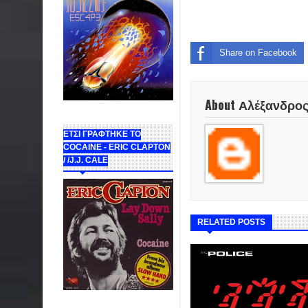
Share on Facebook
About Αλέξανδρο
ΕΤΣΙ ΓΡΑΦΤΗΚΕ ΤΟ
COCAINE - ERIC CLAPTON
/ /J.J. CALE
RELATED POSTS