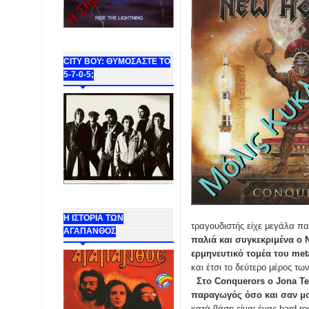
CITY BOY: ΘΥΜΟΣΑΣΤΕ ΤΟ
5-7-0-5;
Η ΙΣΤΟΡΙΑ ΤΩΝ
τραγουδιστής είχε μεγάλα πα
ΑΓΑΠΑΝΘΟΣ
παλιά και συγκεκριμένα ο 
ερμηνευτικό τομέα του met
και έτσι το δεύτερο μέρος τω
Στο Conquerors ο Jona Te
παραγωγός όσο και σαν μο
κατά βάση είναι ένας hard ro