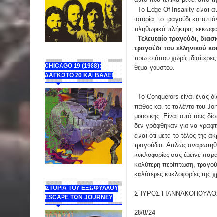
Το Edge Of Insanity είναι α
ιστορία, το τραγούδι καταπι
πληθωρικά πλήκτρα, εκκωφα
Τελευταίο τραγούδι, διασ
τραγούδι του ελληνικού κοι
πρωτοτύπου χωρίς ιδιαίτερες
CHICAGO 19 (1988):
θέμα γούστου.
ΔΑΓΚΩΤΟ 20 ΚΑΙ ΒΑΛΕ!
Το Conquerors είναι ένας δ
πάθος και το ταλέντο του Jo
μουσικής. Είναι από τους δίσ
δεν γράφθηκαν για να γραφτ
είναι ότι μετά το τέλος της 
τραγούδια. Απλώς αναρωτηθε
κυκλοφορίες σας έμεινε παρ
καλύτερη περίπτωση, τραγού
καλύτερες κυκλοφορίες της χ
ΙΣΤΟΡΙΑ ΤΟΥ ΕΞΩΦΥΛΛΟΥ
ΣΠΥΡΟΣ ΓΙΑΝΝΑΚΟΠΟΥΛΟ
ESCAPE ΤΩΝ JOURNEY
28/8/24