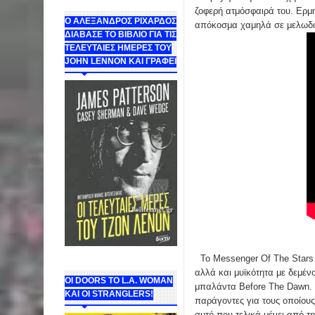
ζοφερή ατμόσφαιρά του. Ερμη
Ο ΑΛΕΞΑΝΔΡΟΣ ΡΙΧΑΡΔΟΣ
απόκοσμα χαμηλά σε μελωδι
ΔΙΑΒΑΣΕ ΤΟ ΒΙΒΛΙΟ ΓΙΑ ΤΙΣ
ΤΕΛΕΥΤΑΙΕΣ ΗΜΕΡΕΣ ΤΟΥ
JOHN LENNON ΚΑΙ ΓΡΑΦΕΙ
Το Messenger Of The Stars 
αλλά και μυϊκότητα με δεμένο
ΟΙ DOORS ΤΟ L.A. WOMAN
μπαλάντα Before The Dawn. Τ
KAI OI STRANGLERS!
παράγοντες για τους οποίους
αυτό που τελικά μένει από τ