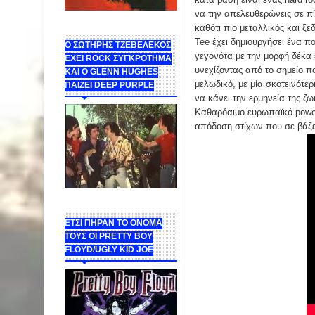
να την απελευθερώνεις σε πί
καθότι πιο μεταλλικός και ξε
Tee έχει δημιουργήσει ένα π
Ο ΣΩΤΗΡΗΣ ΤΖΕΒΕΛΕΚΟΣ
γεγονότα με την μορφή δέκα 
ΕΧΕΙ ROCK ΣΥΓΚΡΟΤΗΜΑ
υνεχίζοντας από το σημείο π
ΚΑΙ Ο GLENN HUGHES
μελωδικό, με μία σκοτεινότερ
ΠΑΙΖΕΙ DEEP PURPLE
να κάνει την ερμηνεία της ζω
Καθαρόαιμο ευρωπαϊκό power
απόδοση στίχων που σε βάζε
ΕΤΣΙ ΠΗΡΑΝ ΤΟ ΟΝΟΜΑ
ΤΟΥΣ ΟΙ PRETTY BOY
FLOYD/UGLY KID JOE