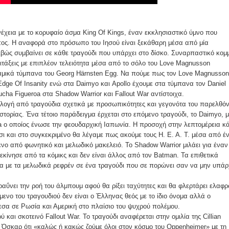
νέχεια με το κορυφαίο άσμα King Of Kings, έναν εκκλησιαστικό ύμνο που
έπος. Η αναφορά στο πρόσωπο του Ιησού είναι ξεκάθαρη μέσα από μία
βώς συμβαίνει σε κάθε τραγούδι που υπάρχει στο δίσκο. Συναρπαστικό κομμ
οιτάξεις με επιπλέον τελειότητα μέσα από το σόλο του Love Magnusson
ναμικά τύμπανα του Georg Härnsten Egg. Να πούμε πως τον Love Magnusson
dge Of Insanity ενώ στα Daimyo και Apollo έχουμε στα τύμπανα τον Daniel
cha Figueroa στα Shadow Warrior και Fallout War αντίστοιχα.
λλογή από τραγούδια σχετικά με προσωπικότητες και γεγονότα του παρελθόν
στορίας. Ένα τέτοιο παράδειγμα έρχεται στο επόμενο τραγούδι, το Daimyo, μ
ο οποίος ένωσε την φεουδαρχική Ιαπωνία. Η προσοχή στην λεπτομέρεια κά
σι και στο συγκεκριμένο θα λέγαμε πως ακούμε τους H. E. A. T. μέσα από έ
ο από φωνητικό και μελωδικό μακελειό. Το Shadow Warrior μιλάει για έναν
κίνησε από τα κόμικς και δεν είναι άλλος από τον Batman. Τα επιθετικά
ία με τα μελωδικά ρεφρέν σε ένα τραγούδι που σε πορώνει σαν να μην υπάρ
αΰνει την ροή του άλμπουμ αφού θα ρίξει ταχύτητες και θα φλερτάρει ελαφ
είμενο του τραγουδιού δεν είναι ο Έλληνας θεός με το ίδιο όνομα αλλά ο
σα σε Ρωσία και Αμερική στο πλαίσιο του ψυχρού πολέμου.
 και σκοτεινό Fallout War. Το τραγούδι αναφέρεται στην ομιλία της Cillian
 Όσκαρ ότι «καλώς ή κακώς ζούμε όλοι στον κόσμο του Oppenheimer» με τη