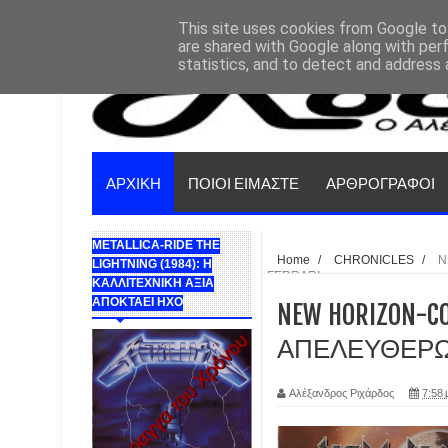
This site uses cookies from Google to 
are shared with Google along with per
statistics, and to detect and address 
ΑΡΧΙΚΗ
ΠΟΙΟΙ ΕΙΜΑΣΤΕ
ΑΡΘΡΟΓΡΑΦΟΙ
METALLICA-RIDE THE
Home
/
CHRONICLES
/
N
LIGHTNING (1984): Η
FERRARI
ΚΑΛΛΙΤΕΧΝΙΚΗ ΑΞΙΑ
ΑΠΟΚΤΑΕΙ ΗΧΟ
NEW HORIZON-
ΑΠΕΛΕΥΘΕΡΩΜ
Αλέξανδρος Ριχάρδος
7:58 