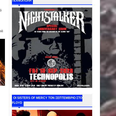
ΤΕΧΝΟΠΟΛΗ
ό
ρά
ΟΙ SISTERS OF MERCY ΤΟΝ ΣΕΠΤΕΜΒΡΙΟ ΣΤΟ
FLOYD