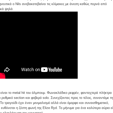
νευτικά ο Nils ανεβοκατεβαίνει τις κλίμακες με άνεση καθώς περνά από
κά ψηλά.
είναι το metal hit του άλμπουμ. Φωνακλάδικο ρεφρέν, φανταχτερά πλήκτρα
 ρυθμικό section και φοβερό solo. Συνεχίζοντας προς το τέλος, συναντάμε τ
ο τραγούδι έχει έναν μινιμαλισμό αλλά είναι όμορφο και συναισθηματικό,
 ευθύνεται η ζέστη φωνή της Elize Ryd. Το μήνυμα για ένα καλύτερο αύριο εί
ην ολοκλήρωση του κομματιού.