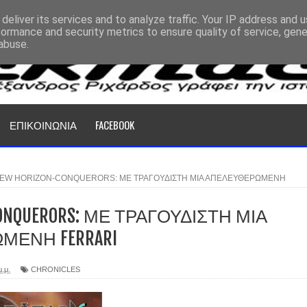
deliver its services and to analyze traffic. Your IP address and 
formance and security metrics to ensure quality of service, gen
abuse.
ΕΠΙΚΟΙΝΩΝΙΑ
FACEBOOK
EW HORIZON-CONQUERORS: ΜΕ ΤΡΑΓΟΥΔΙΣΤΗ ΜΙΑ ΑΠΕΛΕΥΘΕΡΩΜΕΝΗ
CONQUERORS: ΜΕ ΤΡΑΓΟΥΔΙΣΤΗ ΜΙΑ
ΕΝΗ FERRARI
μ.μ.
CHRONICLES