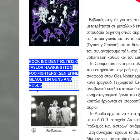
Βιβλικές στιγμές για την συ
μετατρέπεται σε μεταλλικό 
σπουδαία διήγηση όπως ακρι
απ' όποια γωνία και αν το κ
(Dynasty,Crowne) και τα δυ
τον συναντήσουμε πάλι στο E
Johansson καθώς και τον Lau
ROCK INCIDENT 92: ΠΩΣ Ο
Το Conquerors είναι μία συ
TAYLOR HAWKINS (ΤΩΝ
που επηρέασαν την ροή της ι
FOO FIGHTERS) ΔΕΝ ΕΓΙΝΕ
αναφορά στον Oda Nobunaga 
ΜΕΛΟΣ ΤΩΝ GUNS AND
κάθε τραγούδι ξεχωριστό! Έτ
ROSES
αναβολικό κύκλο αποτελούμεν
κινηματογραφικό ήρωα που ξε
κουπλε έρχονται σε ισορροπ
αύριο.
Το Apollo έρχεται να καταπρ
με το A.O.R. στοιχείο. Αντικ
"πόλεμος των άστρων" ανάμε
Στη συνέχεια, έχουμε το βαρύ
Murphy για την αποδοχή των