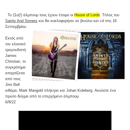
Το 11ο(!) άλμπουμ τους έχουν έτοιμο οι
House of Lords
. Τίτλος του
Saints And Sinners
και θα κυκλοφορήσει σε βινύλιο και cd στις 16
Σεπτεμβρίου.
Εκτός από
τον κλασικό
τραγουδιστή
James
Christian, το
συγκρότημα
απαρτίζεται
από τους
Jimi Bell
κιθάρα, Mark Mangold πλήκτρα και Johan Koleberg. Ακούστε ένα
πρώτο δείγμα από το επερχόμενο άλμπουμ
6/8/22