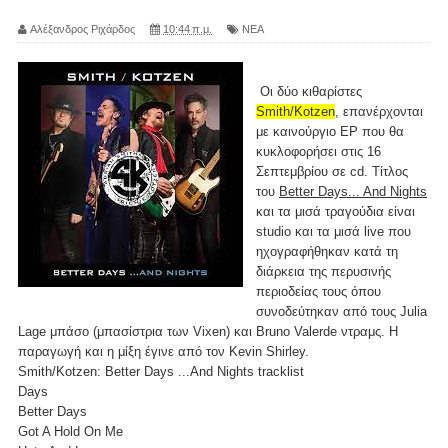
Αλέξανδρος Ριχάρδος
10:44 π.μ.
ΝΕΑ
Οι δύο κιθαρίστες
Smith/Kotzen
, επανέρχονται
με καινούργιο EP που θα
κυκλοφορήσει στις 16
Σεπτεμβρίου σε cd. Τίτλος
του
Better Days... And Nights
και τα μισά τραγούδια είναι
studio και τα μισά live που
ηχογραφήθηκαν κατά τη
διάρκεια της περυσινής
περιοδείας τους όπου
συνοδεύτηκαν από τους Julia
Lage μπάσο (μπασίστρια των Vixen) και Bruno Valerde ντραμς. Η
παραγωγή και η μίξη έγινε από τον Kevin Shirley.
Smith/Kotzen: Better Days ...And Nights tracklist
Days
Better Days
Got A Hold On Me