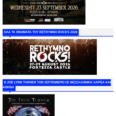
ΟΛΑ ΤΑ ΟΝΟΜΑΤΑ ΤΟΥ RETHYMNO ROCKS 2026
O JOE LYNN TURNER ΤΟΝ ΣΕΠΤΕΜΒΡΙΟ ΣΕ ΘΕΣΣΑΛΟΝΙΚΗ ΛΑΡΙΣΑ ΚΑΙ
ΑΘΗΝΑ