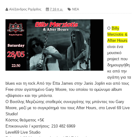
Αλέξανδρος Ριχάρδος
7:16 π.μ.
ΝΕΑ
Ο
Billy
Merziotis &
After Hours
είναι ένα
μουσικό
project που
δημιουργήθη
κε από την
αγάπη για τα
blues και τη rock.Από την Etta James στην Janis Joplin και από τους
Free στον αγαπημένο Gary Moore, του οποίου το ομώνυμο album
«βάφτισε» και την μπάντα.
Ο Βασίλης Μερζιώτης σταθερός συνεργάτης της μπάντας του Gary
Moore, μαζί με το συγκρότημά του τους After Hours, στο Level 69 Live
Studio!
Κόστος θεάματος +5€
Επικοινωνία / κρατήσεις: 210 482 6969
Level69 Live Studio