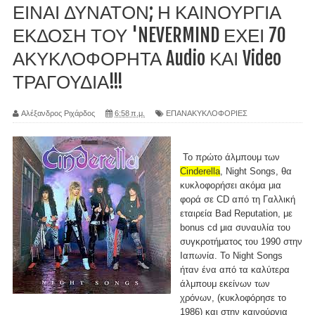
ΕΙΝΑΙ ΔΥΝΑΤΟΝ; Η ΚΑΙΝΟΥΡΓΙΑ
ΕΚΔΟΣΗ ΤΟΥ 'NEVERMIND ΕΧΕΙ 70
ΑΚΥΚΛΟΦΟΡΗΤΑ Audio ΚΑΙ Video
ΤΡΑΓΟΥΔΙΑ!!!
Αλέξανδρος Ριχάρδος
6:58 π.μ.
ΕΠΑΝΑΚΥΚΛΟΦΟΡΙΕΣ
Το πρώτο άλμπουμ των
Cinderella
, Night Songs, θα
κυκλοφορήσει ακόμα μια
φορά σε CD από τη Γαλλική
εταιρεία Bad Reputation, με
bonus cd μια συναυλία του
συγκροτήματος του 1990 στην
Ιαπωνία. Το Night Songs
ήταν ένα από τα καλύτερα
άλμπουμ εκείνων των
χρόνων, (κυκλοφόρησε το
1986) και στην καινούργια