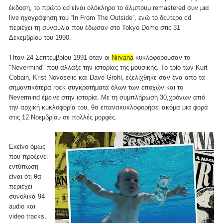
έκδοση, το πρώτο cd είναι ολόκληρο το άλμπουμ remastered συν μια
live ηχογράφηση του “In From The Outside”, ενώ το δεύτερο cd
περιέχει τη συναυλία που έδωσαν στο Tokyo Dome στις 31
Δεκεμβρίου του 1990.
Ήταν 24 Σεπτεμβρίου 1991 όταν οι
Nirvana
κυκλοφορούσαν το
"Nevermind" που άλλαξε την ιστορίας της μουσικής. Το τρίο των Kurt
Cobain, Krist Novoselic και Dave Grohl, εξελίχθηκε σαν ένα από τα
σημαντικότερα rock συγκροτήματα όλων των εποχών και το
Nevermind έμεινε στην ιστορία. Με τη συμπλήρωση 30,χρόνων από
την αρχική κυκλοφορία του, θα επανακυκλοφορήσει ακόμα μια φορά
στις 12 Νοεμβρίου σε πολλές μορφές.
Εκείνο όμως
που προξενεί
εντύπωση
είναι ότι θα
περιέχει
συνολικά 94
audio και
video tracks,