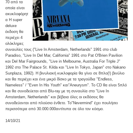
70 από τα
οποία είναι
ακυκλοφόρητ
α Η super
deluxe
έκδοση θα
περιέχει 4
ολόκληρες
συναυλίες τους ("Live In Amsterdam, Netherlands" 1991 στο club
Paradiso, "Live In Del Mar, California" 1991 στο Pat O'Brien Pavilion
και Del Mar Fairgrounds, "Live in Melbourne, Australia For Triple J"
1992 στο The Palace St. Kilda και "Live In Tokyo, Japan" στο Nakano
Sunplaza, 1992). Η βινυλιακή κυκλοφορία θα γίνει σε 8πλο(!) βινύλιο
και θα περιέχει και ένα μικρό δίσκο με τα τραγούδια "Endless,
Nameless" / "Even In His Youth" και"Aneurysm". Το CD θα είναι 5πλό
και θα συνοδεύεται από Blu-ray με τη συναυλία στο "Live In
Amsterdam, Netherlands" και βέβαια όλες οι εκδόσεις θα
συνοδεύονται από πλούσιο ένθετο. Το"Nevermind" έχει πουλήσει
περισσότερα από 30.000.000αντίτυπα σε όλο τον κόσμο.
14/10/21