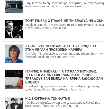
Την ιδέα για το σημερινό άρθρο-ρεπορτάζ, μου την έδωσε η
ανακοίνωση του συναυλιακού χώρου Piraeus ...
ΤΟΝΥ ΠΙΝΕΛΙ: Ο ΙΤΑΛΟΣ ΜΕ ΤΗ ΒΕΛΟΥΔΙΝΗ ΦΩΝΗ
Χωρίς αμφιβολία, ο γεννημένος το 1938 στη Φλορεντία, Τόνι
Πινέλι (Tony Pinelli), είναι ο πιο ...
ΛΑΚΗΣ ΤΖΟΡΝΤΑΝΕΛΛΙ: ΑΠΟ ΤΟΥΣ CINQUETTI
ΣΤΗΝ ΜΕΓΑΛΗ ΠΡΟΣΩΠΙΚΗ ΚΑΡΙΕΡΑ
Τον Λάκη Τζορντανέλλι τον γνωρίσαμε σαν τραγουδιστή την
τελευταία περίοδο των Cinquetti όταν ...
ΓΙΑΝΝΗΣ ΜΗΛΙΩΚΑΣ- ΓΙΑ ΤΟ ΚΑΛΟ ΜΟΥ(1986):
"ΕΓΩ ΗΘΕΛΑ ΝΑ ΕΠΙΚΟΙΝΩΝΗΣΩ ΜΕ 5.000
ΤΡΕΛΛΟΥΣ ΣΑΝ ΕΜΕΝΑ ΚΑΙ ΒΡΗΚΑ 8.000.000 ΣΑΝ
ΕΜΕΝΑ"!
Το ελληνικό ροκ, αλλά και γενικότερα η ελληνική μουσική,
χρωστάει πολλά στη Θεσσαλονίκη. Αν μη τι ...
Η ΔΙΣΚΟΓΡΑΦΙΑ ΤΩΝ ΦΑΤΜΕ
Οι Φατμέ αποτέλεσαν ένα από τα καλύτερα ελληνικά pop-
rock συγκροτήματα και μέσα από αυτούς ...