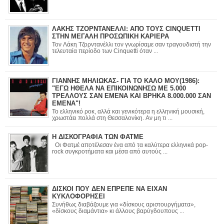
ΛΑΚΗΣ ΤΖΟΡΝΤΑΝΕΛΛΙ: ΑΠΟ ΤΟΥΣ CINQUETTI
ΣΤΗΝ ΜΕΓΑΛΗ ΠΡΟΣΩΠΙΚΗ ΚΑΡΙΕΡΑ
Τον Λάκη Τζορντανέλλι τον γνωρίσαμε σαν τραγουδιστή την
τελευταία περίοδο των Cinquetti όταν ...
ΓΙΑΝΝΗΣ ΜΗΛΙΩΚΑΣ- ΓΙΑ ΤΟ ΚΑΛΟ ΜΟΥ(1986):
"ΕΓΩ ΗΘΕΛΑ ΝΑ ΕΠΙΚΟΙΝΩΝΗΣΩ ΜΕ 5.000
ΤΡΕΛΛΟΥΣ ΣΑΝ ΕΜΕΝΑ ΚΑΙ ΒΡΗΚΑ 8.000.000 ΣΑΝ
ΕΜΕΝΑ"!
Το ελληνικό ροκ, αλλά και γενικότερα η ελληνική μουσική,
χρωστάει πολλά στη Θεσσαλονίκη. Αν μη τι ...
Η ΔΙΣΚΟΓΡΑΦΙΑ ΤΩΝ ΦΑΤΜΕ
Οι Φατμέ αποτέλεσαν ένα από τα καλύτερα ελληνικά pop-
rock συγκροτήματα και μέσα από αυτούς ...
ΔΙΣΚΟΙ ΠΟΥ ΔΕΝ ΕΠΡΕΠΕ ΝΑ ΕΙΧΑΝ
ΚΥΚΛΟΦΟΡΗΣΕΙ
Συνήθως διαβάζουμε για «δίσκους αριστουργήματα»,
«δίσκους διαμάντια» κι άλλους βαρύγδουπους ...