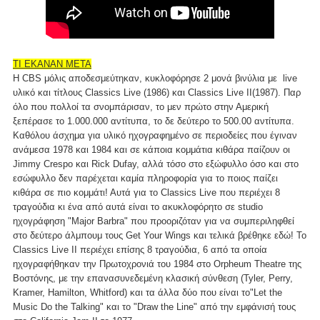
ΤΙ ΕΚΑΝΑΝ ΜΕΤΑ
Η CBS μόλις αποδεσμεύτηκαν, κυκλοφόρησε 2 μονά βινύλια με live
υλικό και τίτλους Classics Live (1986) και Classics Live II(1987). Παρ
όλο που πολλοί τα σνομπάρισαν, το μεν πρώτο στην Αμερική
ξεπέρασε το 1.000.000 αντίτυπα, το δε δεύτερο το 500.00 αντίτυπα.
Καθόλου άσχημα για υλικό ηχογραφημένο σε περιοδείες που έγιναν
ανάμεσα 1978 και 1984 και σε κάποια κομμάτια κιθάρα παίζουν οι
Jimmy Crespo και Rick Dufay, αλλά τόσο στο εξώφυλλο όσο και στο
εσώφυλλο δεν παρέχεται καμία πληροφορία για το ποιος παίζει
κιθάρα σε πιο κομμάτι! Αυτά για το Classics Live που περιέχει 8
τραγούδια κι ένα από αυτά είναι το ακυκλοφόρητο σε studio
ηχογράφηση "Major Barbra" που προοριζόταν για να συμπεριληφθεί
στο δεύτερο άλμπουμ τους Get Your Wings και τελικά βρέθηκε εδώ! Το
Classics Live II περιέχει επίσης 8 τραγούδια, 6 από τα οποία
ηχογραφήθηκαν την Πρωτοχρονιά του 1984 στο Orpheum Theatre της
Βοστόνης, με την επανασυνεδεμένη κλασική σύνθεση (Tyler, Perry,
Kramer, Hamilton, Whitford) και τα άλλα δύο που είναι το"Let the
Music Do the Talking" και το "Draw the Line" από την εμφάνισή τους