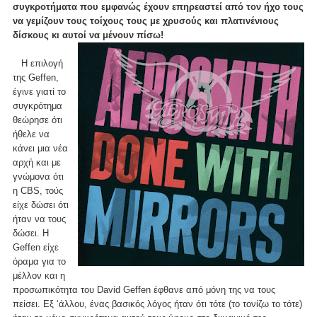
συγκροτήματα που εμφανώς έχουν επηρεαστεί από τον ήχο τους
να γεμίζουν τους τοίχους τους με χρυσούς και πλατινένιους
δίσκους κι αυτοί να μένουν πίσω!
Η επιλογή
της Geffen,
έγινε γιατί το
συγκρότημα
θεώρησε ότι
ήθελε να
κάνει μια νέα
αρχή και με
γνώμονα ότι
η CBS, τούς
είχε δώσει ότι
ήταν να τους
δώσει. Η
Geffen είχε
όραμα για το
μέλλον και η
προσωπικότητα του David Geffen έφθανε από μόνη της να τους
πείσει. Εξ ‘άλλου, ένας βασικός λόγος ήταν ότι τότε (το τονίζω το τότε)