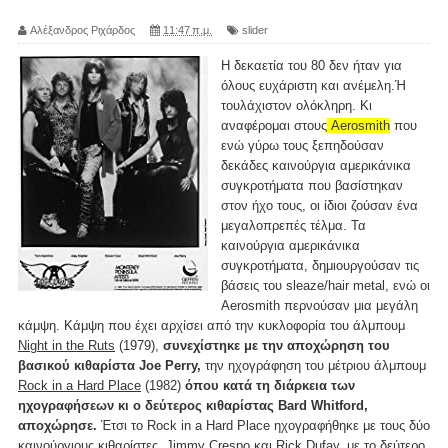
Αλέξανδρος Ριχάρδος
11:47 π.μ.
slider
Η δεκαετία του 80 δεν ήταν για
όλους ευχάριστη και ανέμελη.Ή
τουλάχιστον ολόκληρη. Κι
αναφέρομαι στους
Aerosmith
που
ενώ γύρω τους ξεπηδούσαν
δεκάδες καινούργια αμερικάνικα
συγκροτήματα που βασίστηκαν
στον ήχο τους, οι ίδιοι ζούσαν ένα
μεγαλοπρεπές τέλμα. Τα
καινούργια αμερικάνικα
συγκροτήματα, δημιουργούσαν τις
βάσεις του sleaze/hair metal, ενώ οι
Aerosmith περνούσαν μια μεγάλη
κάμψη. Κάμψη που έχει αρχίσει από την κυκλοφορία του άλμπουμ
Night in the Ruts
(1979),
συνεχίστηκε με την αποχώρηση του
βασικού κιθαρίστα Joe Perry,
την ηχογράφηση του μέτριου άλμπουμ
Rock in a Hard Place
(1982)
όπου κατά τη διάρκεια των
ηχογραφήσεων κι ο δεύτερος κιθαρίστας Bard Whitford,
αποχώρησε.
Έτσι το Rock in a Hard Place ηχογραφήθηκε με τους δύο
καινούργιους κιθαρίστες, Jimmy Crespo και Rick Dufay, με το δεύτερο