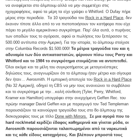
να αναφέρεται στο άλμπουμ αλλά να μην συμμετέχει στις
ηχογραφήσεις, αφού τα μέρη τα είχε γράψει ο Whitford. Ο Dufay πήρε
μέρος στην περιοδεία. Τα 10 τραγούδια του
Rock in a Hard Place
, δεν
έκαναν τίποτε άλλο από το να πιστοποιήσουν τον κατήφορο που είχε
πάρει το μεγάλο αμερικάνικο συγκρότημα. Παρ’ όλα αυτά, ο πυρήνας
των οπαδών τους το αγόρασε, αφού οι πωλήσεις του ξεπέρασαν τις
500.000 αντίτυπα στην Αμερική. Για την ιστορία, το άλμπουμ στοίχισε
στην Columbia Records $1.500.000!
Τα μέτρια τραγούδια του και η
αδυναμία των δύο αντικαταστατών, φέρνουν πίσω τους Perry και
Whitford και το 1984 το συγκρότημα ετοιμάζεται να αντεπιτεθεί.
Όλοι ακόμα και τα μέλη του συγκροτήματος με μεταγενέστερες
δηλώσεις τους, αναγνωρίζουν ότι το άλμπουμ ήταν μέτριο και σίγουρα
δεν ήταν… Aerosmith. Η εμπορική αποτυχία του
Rock in a Hard Place
(No 32 Αμερική), οδηγεί τη CBS να μην τους ανανεώνει το συμβόλαιο
και το συγκρότημα με την…καλή σύνθεση (Tyler, Perry, Whitford,
Kramer και Hamilton) υπογράφει στην ανερχόμενη Geffen Rec. του
πρώην manager David Geffen και με παραγωγό τον Ted Templeman
παρουσιάζουν τα καινούργια τραγούδια τους στο 8ο άλμπουμ της
δισκογραφίας τους με τίτλο
Done with Mirrors.
Σε μια αγορά που το
hard rock/metal κερδίζει έδαφος καθημερινά και γίνεται μόδα, οι
Aerosmith παρουσιάζονται ταλαιπωρημένοι από τα ναρκωτικά
και τις κάθε είδους καταχρήσεις. Και βλέπουν μπροστά τους