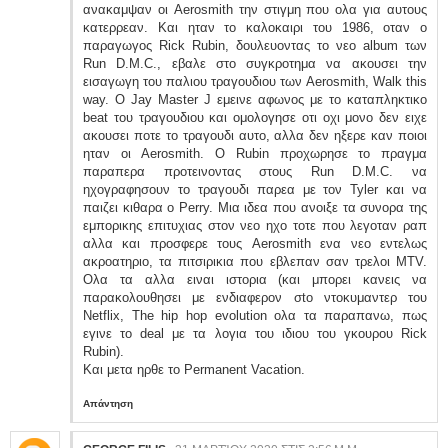
ανακαμψαν οι Aerosmith την στιγμη που ολα για αυτους
κατερρεαν. Και ηταν το καλοκαιρι του 1986, οταν ο
παραγωγος Rick Rubin, δουλευοντας το νεο album των
Run D.M.C., εβαλε στο συγκροτημα να ακουσει την
εισαγωγη του παλιου τραγουδιου των Aerosmith, Walk this
way. Ο Jay Master J εμεινε αφωνος με το καταπληκτικο
beat του τραγουδιου και ομολογησε οτι οχι μονο δεν ειχε
ακουσει ποτε το τραγουδι αυτο, αλλα δεν ηξερε καν ποιοι
ηταν οι Aerosmith. Ο Rubin προχωρησε το πραγμα
παραπερα προτεινοντας στους Run D.M.C. να
ηχογραφησουν τo τραγουδι παρεα με τον Tyler και να
παιζει κιθαρα ο Perry. Μια ιδεα που ανοιξε τα συνορα της
εμπορικης επιτυχιας στον νεο ηχο τοτε που λεγοταν ραπ
αλλα και προσφερε τους Aerosmith ενα νεο εντελως
ακροατηριο, τα πιτσιρικια που εβλεπαν σαν τρελοι MTV.
Ολα τα αλλα ειναι ιστορια (και μπορει κανεις να
παρακολουθησει με ενδιαφερον σto ντοκυμαντερ του
Netflix, The hip hop evolution ολα τα παραπανω, πως
εγινε το deal με τα λογια του ιδιου του γκουρου Rick
Rubin).
Και μετα ηρθε το Permanent Vacation.
Απάντηση