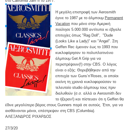
στο California Jam II το 1977.
Η μεγάλη επιστροφή των Aerosmith
έγινε το 1987 με το άλμπουμ
Permanent
Vacation
που μόνο στην Αμερική
πούλησε 5.000.000 αντίτυπα κι έβγαλε
επιτυχίες όπως "Rag Doll", "Dude
(Looks Like a Lady)" και "Angel". Στη
Geffen Rec έμειναν έως το 1993 που
κυκλοφόρησαν το πολυπλατινένιο
άλμπουμ Get A Grip για να
περιστρέψουν(!) στην CBS. Ο λόγος
είναι ο εξής: Θορυβήθηκαν από την
επιτυχία των Guns’n’Roses, οι οποίοι
εκείνη τη χρονιά κυκλοφορούσαν το
τελευταίο studio άλμπουμ τους πριν
διαλυθούν (σ.σ. αλλά οι Aerosmith δεν
το ήξεραν!) και πίστευαν ότι η Geffen θα
έδινε μεγαλύτερο βάρος στους Gunners παρά σε αυτούς. Έτσι, για να
αισθάνονται μόνοι, επέστρεψαν στη CBS (Columbia).
ΑΛΕΞΑΝΔΡΟΣ ΡΙΧΑΡΔΟΣ
27/3/20