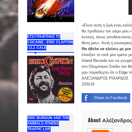
«Είναι αυτή η ζωή ενός καλ
θα προδώσω τον γάμο μου;» 
ΕΤΣΙ ΓΡΑΦΤΗΚΕ ΤΟ
ένταση, όπως αποδεικνύεται, 
COCAINE - ERIC CLAPTON
θέση μου». Αυτή η εσωτερικ
/ /J.J. CALE
Θα ήθελα να κλείσω με μι
έπαιξαν το rock μου εμένα μ
Island Records και να γνωρί
στο Ολυμπιακό Στάδιο του Μ
μην παραδεχτώ ότι ο Edge π
ΑΛΕΞΑΝΔΡΟΣ ΡΙΧΑΡΔΟΣ
22/6/19
Share on Facebook
ERIC BURDON AND THE
About Αλέξανδρο
ANIMALS-ATHENS
TRAFFIC LIVE