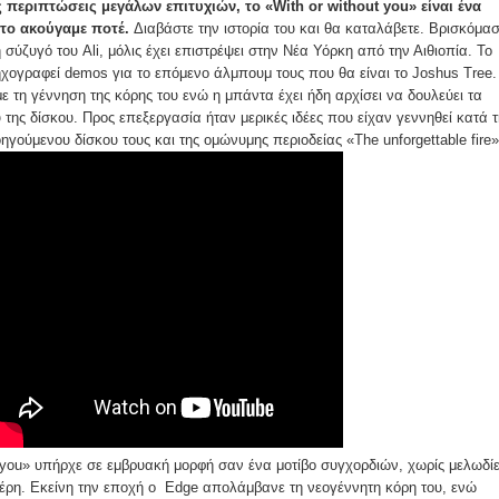
περιπτώσεις μεγάλων επιτυχιών, το «With or without you» είναι ένα
 το ακούγαμε ποτέ.
Διαβάστε την ιστορία του και θα καταλάβετε. Βρισκόμασ
η σύζυγό του Ali, μόλις έχει επιστρέψει στην Νέα Υόρκη από την Αιθιοπία. Το
ηχογραφεί demos για το επόμενο άλμπουμ τους που θα είναι το Joshus Tree.
με τη γέννηση της κόρης του ενώ η μπάντα έχει ήδη αρχίσει να δουλεύει τα
 της δίσκου. Προς επεξεργασία ήταν μερικές ιδέες που είχαν γεννηθεί κατά τ
ηγούμενου δίσκου τους και της ομώνυμης περιοδείας «The unforgettable fire»
t you» υπήρχε σε εμβρυακή μορφή σαν ένα μοτίβο συγχορδιών, χωρίς μελωδί
μέρη. Εκείνη την εποχή ο Edge απολάμβανε τη νεογέννητη κόρη του, ενώ