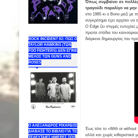
Όπως συμβαίνει σε πολλές 
τραγούδι παραλίγο να μην
στο 1985 κι ο Bono μαζί με τ
συγκρότημα έχει αρχίσει να 
Ο Edge ζει στιγμές ευτυχίας 
πρώτα στάδια του καινούριου
διάρκεια δημιουργίας του προ
ROCK INCIDENT 92: ΠΩΣ Ο
TAYLOR HAWKINS (ΤΩΝ
FOO FIGHTERS) ΔΕΝ ΕΓΙΝΕ
ΜΕΛΟΣ ΤΩΝ GUNS AND
ROSES
Ο ΑΛΕΞΑΝΔΡΟΣ ΡΙΧΑΡΔΟΣ
Έως τότε το «With or withou
ΔΙΑΒΑΣΕ ΤΟ ΒΙΒΛΙΟ ΓΙΑ ΤΙΣ
αλλά και χωρίς κιθαριστικά 
ΤΕΛΕΥΤΑΙΕΣ ΗΜΕΡΕΣ ΤΟΥ