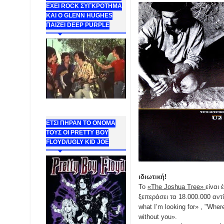
ΕΧΕΙ ROCK ΣΥΓΚΡΟΤΗΜΑ
ΚΑΙ Ο GLENN HUGHES
ΠΑΙΖΕΙ DEEP PURPLE
ΕΤΣΙ ΠΗΡΑΝ ΤΟ ΟΝΟΜΑ
ΤΟΥΣ ΟΙ PRETTY BOY
FLOYD/UGLY KID JOE
ιδιωτική!
Το
«The Joshua Tree»
είναι
ξεπεράσει τα 18.000.000 αντί
what I’m looking for» , "Whe
without you».