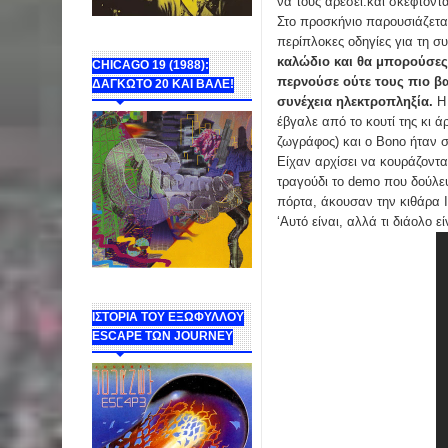
να τους αρέσει.και σκέφτοντ
Στο προσκήνιο παρουσιάζεται 
περίπλοκες οδηγίες για τη 
καλώδιο και θα μπορούσες 
CHICAGO 19 (1988):
περνούσε ούτε τους πιο βασ
ΔΑΓΚΩΤΟ 20 ΚΑΙ ΒΑΛΕ!
συνέχεια ηλεκτροπληξία.
Η
έβγαλε από το κουτί της κι ά
ζωγράφος) και ο Bono ήταν στ
Είχαν αρχίσει να κουράζοντα
τραγούδι το demo που δούλευ
πόρτα, άκουσαν την κιθάρα I
‘Αυτό είναι, αλλά τι διάολο είν
ΙΣΤΟΡΙΑ ΤΟΥ ΕΞΩΦΥΛΛΟΥ
ESCAPE ΤΩΝ JOURNEY