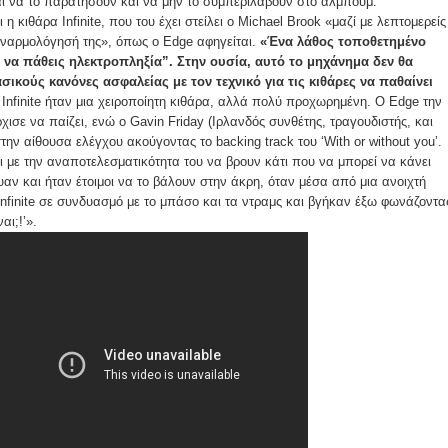
αι να το παρατήσουν και να μην το συμπεριλάβουν στο άλμπουμ.
η κιθάρα Infinite, που του έχει στείλει ο Michael Brook «μαζί με λεπτομερείς
συναρμολόγησή της», όπως ο Edge αφηγείται.
«Ένα λάθος τοποθετημένο
να πάθεις ηλεκτροπληξία”. Στην ουσία, αυτό το μηχάνημα δεν θα
ικούς κανόνες ασφαλείας με τον τεχνικό για τις κιθάρες να παθαίνει
 Infinite ήταν μια χειροποίητη κιθάρα, αλλά πολύ προχωρημένη. Ο Edge την
ρχισε να παίζει, ενώ ο Gavin Friday (Ιρλανδός συνθέτης, τραγουδιστής, και
ην αίθουσα ελέγχου ακούγοντας το backing track του ‘With or without you’.
ι με την αναποτελεσματικότητα του να βρουν κάτι που να μπορεί να κάνει
αν και ήταν έτοιμοι να το βάλουν στην άκρη, όταν μέσα από μια ανοιχτή
nfinite σε συνδυασμό με το μπάσο και τα ντραμς και βγήκαν έξω φωνάζοντα
αι;!’».