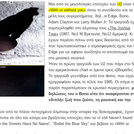
Μια από τις μεγαλύτερες επιτυχίες των
U2
είναι 
«With or without you»
όπου το συνέθεσαν και τα
μέλη τους συγκροτήματος δηλ. οι Edge, Bono,
Adam Clayton και Larry Mullen Jr. Το τραγούδι έχ
συμπεριληφθεί στο άλμπουμ τους
«The Joshua
Tree»
(1987, Νο1 Μ.Βρετανία, Νο12 Αμερική). Κι
έχουν περάσει πάνω από τρεις δεκαετίες από τό
που πρωτοακούστηκε ο ατμοσφαιρικός ήχος του 
Edge για να αφήσει ανεξίτηλο το αποτύπωμά το
στο μουσικό σκηνικό.
Ήταν το πρώτο τραγούδι των U2 που πήγε στο 
του αμερικάνικου chart κι έμεινε τρεις εβδομάδες.
Το τραγούδι γεννήθηκε από ένα demo, που είχα
ηχογραφήσει προς το τέλος του 1985. Οι στίχοι τ
παρότι παραπέμπουν σε ερωτικό περιεχόμενο,
μ
δηλώσεις του ο Bono είπε ότι αναφέρονται σ
«διπλή» ζωή που ζούσε, τη μουσική και την
 ένα από τα πλέον πετυχημένα άλμπουμ στην ιστορία της δισκογραφίας, έχον
τυπα σε όλο τον κόσμο και βγάζοντας επιτυχίες σαν τα «I still haven’t found
re the Streets Have No Name", "Bullet the Blue Sky" και βέβαια το «With or