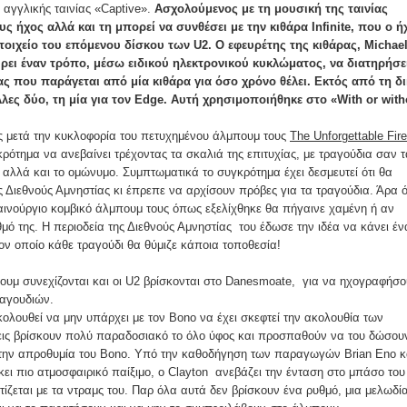
 αγγλικής ταινίας «Captive».
Ασχολούμενος με τη μουσική της ταινίας
υς ήχος αλλά και τη μπορεί να συνθέσει με την κιθάρα Infinite, που ο ή
στοιχείο του επόμενου δίσκου των U2. Ο εφευρέτης της κιθάρας, Michae
ύρει έναν τρόπο, μέσω ειδικού ηλεκτρονικού κυκλώματος, να διατηρήσε
ας που παράγεται από μία κιθάρα για όσο χρόνο θέλει. Εκτός από τη δ
λες δύο, τη μία για τον Edge. Αυτή χρησιμοποιήθηκε στο «With or with
 μετά την κυκλοφορία του πετυχημένου άλμπουμ τους
The Unforgettable Fire
κρότημα να ανεβαίνει τρέχοντας τα σκαλιά της επιτυχίας, με τραγούδια σαν τ
" αλλά και το ομώνυμο. Συμπτωματικά το συγκρότημα έχει δεσμευτεί ότι θα
ης Διεθνούς Αμνηστίας κι έπρεπε να αρχίσουν πρόβες για τα τραγούδια. Άρα 
καινούργιο κομβικό άλμπουμ τους όπως εξελίχθηκε θα πήγαινε χαμένη ή αν
θμό της. Η περιοδεία της Διεθνούς Αμνηστίας του έδωσε την ιδέα να κάνει έν
ον οποίο κάθε τραγούδι θα θύμιζε κάποια τοποθεσία!
ουμ συνεχίζονται και οι U2 βρίσκονται στο Danesmoate, για να ηχογραφήσ
ραγουδιών.
ακολουθεί να μην υπάρχει με τον Bono να έχει σκεφτεί την ακολουθία των
ρεις βρίσκουν πολύ παραδοσιακό το όλο ύφος και προσπαθούν να του δώσου
την απροθυμία του Bono. Υπό την καθοδήγηση των παραγωγών Brian Eno κ
ώκει πιο ατμοσφαιρικό παίξιμο, ο Clayton ανεβάζει την ένταση στο μπάσο του
ατίζεται με τα ντραμς του. Παρ όλα αυτά δεν βρίσκουν ένα ρυθμό, μια μελωδί