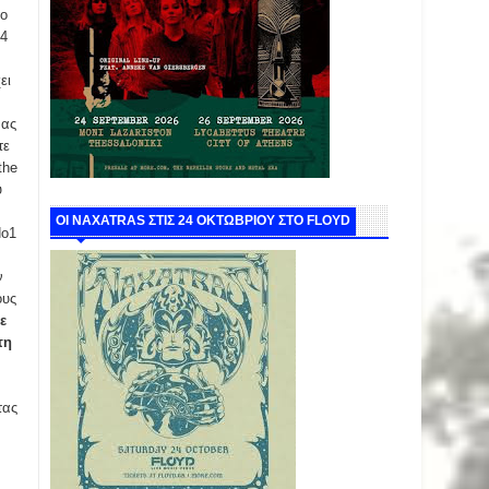
το
 4
ει
 ας
τε
the
υ
ΟΙ NAXATRAS ΣΤΙΣ 24 ΟΚΤΩΒΡΙΟΥ ΣΤΟ FLOYD
Νο1
ν
ους
ε
τη
τας