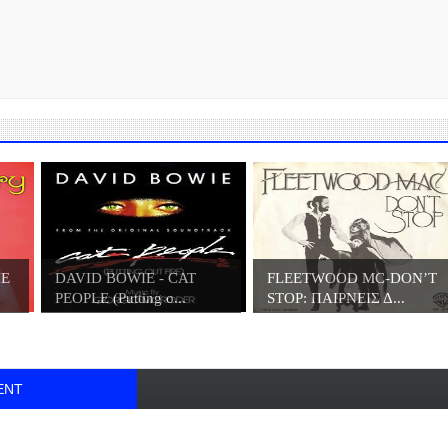
HE
DAVID BOWIE - CAT
FLEETWOOD MC-DON’T
PEOPLE (Putting o...
STOP: ΠΑΙΡΝΕΙΣ Δ...
ENT