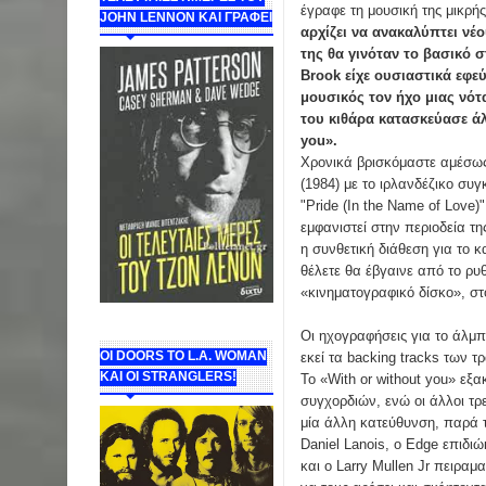
έγραφε τη μουσική της μικρής
JOHN LENNON ΚΑΙ ΓΡΑΦΕΙ
αρχίζει να ανακαλύπτει νέο
της θα γινόταν το βασικό 
Brook είχε ουσιαστικά εφε
μουσικός τον ήχο μιας νότ
του κιθάρα κατασκεύασε άλ
you».
Χρονικά βρισκόμαστε αμέσως
(1984) με το ιρλανδέζικο συγ
"Pride (In the Name of Love)
εμφανιστεί στην περιοδεία τ
η συνθετική διάθεση για το 
θέλετε θα έβγαινε από το ρυ
«κινηματογραφικό δίσκο», στ
Οι ηχογραφήσεις για το άλμπ
ΟΙ DOORS ΤΟ L.A. WOMAN
εκεί τα backing tracks των τ
KAI OI STRANGLERS!
Το «With or without you» εξ
συγχορδιών, ενώ οι άλλοι τ
μία άλλη κατεύθυνση, παρά 
Daniel Lanois, ο Edge επιδι
και ο Larry Mullen Jr πειραμ