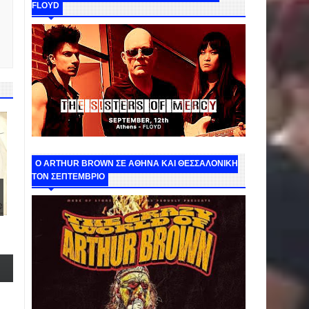
FLOYD
O ARTHUR BROWN ΣΕ ΑΘΗΝΑ ΚΑΙ ΘΕΣΣΑΛΟΝΙΚΗ
ΤΟΝ ΣΕΠΤΕΜΒΡΙΟ