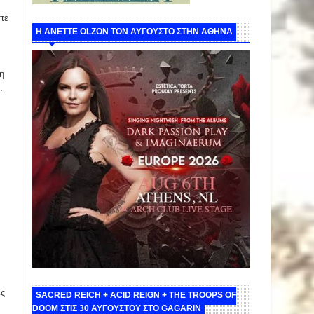
τε
Η ANETTE OLZON ΤΟΝ ΑΥΓΟΥΣΤΟ ΣΤΗΝ ΑΘΗΝΑ
η
.
ες
SACRED REICH + ACID REIGN + THE TROOPS OF
DOOM ΣΤΙΣ 30 ΑΥΓΟΥΣΤΟΥ ΣΤΟ GAGARIN