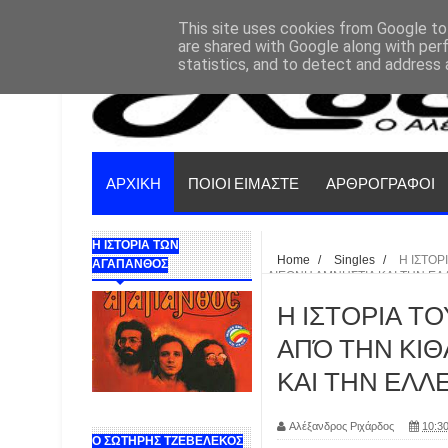
This site uses cookies from Google to 
are shared with Google along with per
statistics, and to detect and address 
ΑΡΧΙΚΗ
ΠΟΙΟΙ ΕΙΜΑΣΤΕ
ΑΡΘΡΟΓΡΑΦΟΙ
Η ΙΣΤΟΡΙΑ ΤΩΝ
Home
/
Singles
/
Η ΙΣΤΟΡ
ΑΓΑΠΑΝΘΟΣ
ΔΙΕΘΝΗ ΑΜΝΗΣΤΙΑ ΚΑΙ ΤΗΝ Ε
Η ΙΣΤΟΡΙΑ ΤΟΥ
ΑΠΌ ΤΗΝ ΚΙΘΑ
ΚΑΙ ΤΗΝ ΕΛ
Αλέξανδρος Ριχάρδος
10:30
Ο ΣΩΤΗΡΗΣ ΤΖΕΒΕΛΕΚΟΣ