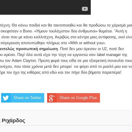
λιτέχνη; Θα κάνω παιδιά και θα τακτοποιηθώ και θα προδώσω το χάρισμά μο
σκεφτόταν o Bono. «Ήμουν τουλάχιστον δύο άνθρωποι» θυμάται. “Αυτή η
είναι που με κάνει καλλιτέχνη. Ακριβώς στο κέντρο μιας αντίφασης, εκεί είνα
ή σύγκρουση αποτυπώθηκε πλήρως στο «With or without you».
α εντελώς προσωπική σημείωση
. Ποτέ δεν μου άρεσαν οι U2, ποτέ δεν
ου αρέσει. Παρ' όλα αυτά είχα την τύχη να εργαστώ σαν label manager της
σω τον Adam Clayton. Πρώτη φορά τους είδα σε μια εξαιρετική συναυλία του
ονάχου, που τόσα χρόνια μετά δεν μπορεί να φύγει από το μυαλό μου και ν
ήρε τον ήχο της κιθάρας από εδώ και τον πήγε δύο βήματα παραπέρα!
Share on Twitter
Share on Google Plus
ς Ριχάρδος