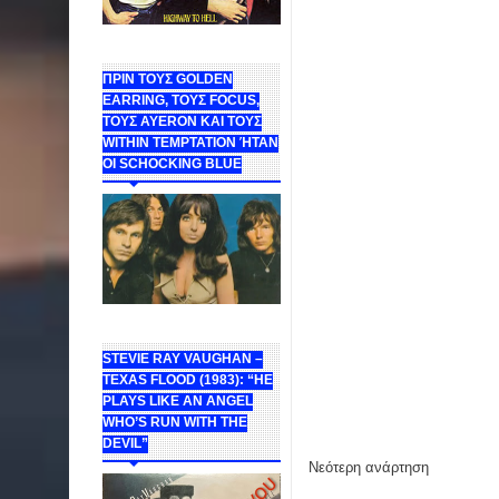
ΠΡΙΝ ΤΟΥΣ GOLDEN
EARRING, ΤΟΥΣ FOCUS,
ΤΟΥΣ ΑΥΕROΝ ΚΑΙ ΤΟΥΣ
WITHIN TEMPTATION ΉΤΑΝ
ΟΙ SCHOCKING BLUE
STEVIE RAY VAUGHAN –
TEXAS FLOOD (1983): “HE
PLAYS LIKE AN ANGEL
WHO’S RUN WITH THE
DEVIL”
Νεότερη ανάρτηση