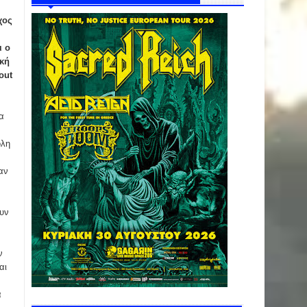
χος
l
ι ο
ική
out
α
όλη
αν
ουν
ν
αι
α