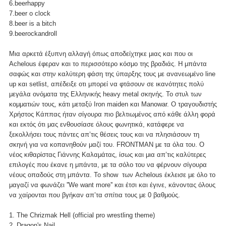
6.beerhappy
7.beer o clock
8.beer is a bitch
9.beerockandroll
Μια αρκετά έξυπνη αλλαγή όπως αποδείχτηκε μιας και που οι
Achelous έφεραν και το περισσότερο κόσμο της βραδιάς. Η μπάντα
σαφώς και στην καλύτερη φάση της ύπαρξης τους με ανανεωμένο line
up και setlist, απέδειξε οτι μπορεί να φτάσουν σε ικανότητες πολύ
μεγάλα ονόματα της Ελληνικής heavy metal σκηνής. Το στυλ των
κομματιών τους, κάτι μεταξύ Iron maiden και Manowar. Ο τραγουδιστής
Χρήστος Κάππας ήταν σίγουρα πιο βελτιωμένος από κάθε άλλη φορά
και εκτός ότι μας ενθουσίασε όλους φωνητικά, κατάφερε να
ξεκολλήσει τους πάντες απ’τις θέσεις τους και να πλησιάσουν τη
σκηνή για να κοπανηθούν μαζί του. FRONTMAN με τα όλα του. Ο
νέος κιθαρίστας Γιάννης Καλαμάτας, ίσως και μια απ’τις καλύτερες
επιλογές που έκανε η μπάντα, με τα σόλο του να φέρνουν σίγουρα
νέους οπαδούς στη μπάντα. Το show των Achelous έκλεισε με όλο το
μαγαζί να φωνάζει ''We want more'' και έτσι και έγινε, κάνοντας όλους
να χαίρονται που βγήκαν απ’τα σπίτια τους με 0 βαθμούς.
1. The Chrizmak Hell (official pro wrestling theme)
2. Dragon's Nail