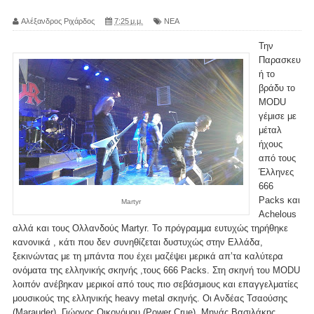
Αλέξανδρος Ριχάρδος
7:25 μ.μ.
ΝΕΑ
Την
Παρασκευ
ή το
βράδυ το
MODU
γέμισε με
μέταλ
ήχους
από τους
Έλληνες
666
Packs και
Martyr
Achelous
αλλά και τους Ολλανδούς Martyr. Το πρόγραμμα ευτυχώς τηρήθηκε
κανονικά , κάτι που δεν συνηθίζεται δυστυχώς στην Ελλάδα,
ξεκινώντας με τη μπάντα που έχει μαζέψει μερικά απ’τα καλύτερα
ονόματα της ελληνικής σκηνής ,τους 666 Packs. Στη σκηνή του MODU
λοιπόν ανέβηκαν μερικοί από τους πιο σεβάσμιους και επαγγελματίες
μουσικούς της ελληνικής heavy metal σκηνής. Οι Ανδέας Τσαούσης
(Marauder), Γιώργος Οικονόμου (Power Crue), Mηνάς Βασιλάκης