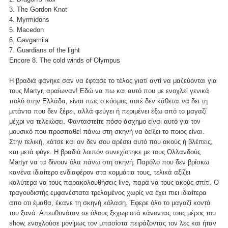
3. The Gordon Knot
4. Myrmidons
5. Macedon
6. Gavgamila
7. Guardians of the light
Encore 8. The cold winds of Olympus
Η βραδιά φάνηκε σαν να έφτασε το τέλος γιατί αντί να μαζεύονται για
τους Martyr, αραίωναν! Εδώ να πω και αυτό που με ενοχλεί γενικά
πολύ στην Ελλάδα, είναι πως ο κόσμος ποτέ δεν κάθεται να δει τη
μπάντα που δεν ξέρει, αλλά φεύγει ή περιμένει έξω από το μαγαζί
μέχρι να τελειώσει. Φανταστείτε πόσο άσχημο είναι αυτό για τον
μουσικό που προσπαθεί πάνω στη σκηνή να δείξει το ποιος είναι.
Στην τελική, κάτσε και αν δεν σου αρέσει αυτό που ακούς ή βλέπεις,
και μετά φύγε. Η βραδιά λοιπόν συνεχίστηκε με τους Ολλανδούς
Martyr να τα δίνουν όλα πάνω στη σκηνή. Παρόλο που δεν βρίσκω
κανένα ιδιαίτερο ενδιαφέρον στα κομμάτια τους, τελικά αξίζει
καλύτερα να τους παρακολουθήσεις live, παρά να τους ακούς σπίτι. Ο
τραγουδιστής εμφανέστατα τρελαμένος χωρίς να έχει πιει ιδιαίτερα
απο οτι έμαθα, έκανε τη σκηνή κόλαση. Έφερε όλο το μαγαζί κοντά
του ξανά. Απευθυνόταν σε όλους ξεχωριστά κάνοντας τους μέρος του
show, ενοχλούσε μονίμως τον μπασίστα πειράζοντας τον λες και ήταν