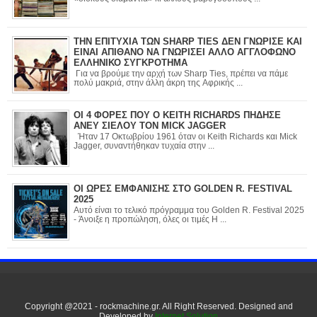
ΤΗΝ ΕΠΙΤΥΧΙΑ ΤΩΝ SHARP TIES ΔΕΝ ΓΝΩΡΙΣΕ ΚΑΙ
ΕΙΝΑΙ ΑΠΙΘΑΝΟ ΝΑ ΓΝΩΡΙΣΕΙ ΑΛΛΟ ΑΓΓΛΟΦΩΝΟ
ΕΛΛΗΝΙΚΟ ΣΥΓΚΡΟΤΗΜΑ
Για να βρούμε την αρχή των Sharp Ties, πρέπει να πάμε
πολύ μακριά, στην άλλη άκρη της Αφρικής ...
ΟΙ 4 ΦΟΡΕΣ ΠΟΥ Ο KEITH RICHARDS ΠΗΔΗΣΕ
ΑΝΕΥ ΣΙΕΛΟΥ ΤΟΝ MICK JAGGER
Ήταν 17 Οκτωβρίου 1961 όταν οι Keith Richards και Mick
Jagger, συναντήθηκαν τυχαία στην ...
ΟΙ ΩΡΕΣ ΕΜΦΑΝΙΣΗΣ ΣΤΟ GOLDEN R. FESTIVAL
2025
Αυτό είναι το τελικό πρόγραμμα του Golden R. Festival 2025
- Άνοιξε η προπώληση, όλες οι τιμές Η ...
Copyright @2021 - rockmachine.gr. All Right Reserved. Designed and
Developed by
Internet Solution