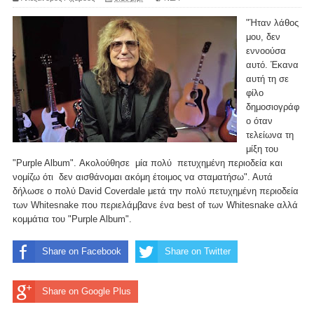
"Ήταν λάθος
μου, δεν
εννοούσα
αυτό. Έκανα
αυτή τη σε
φίλο
δημοσιογράφ
ο όταν
τελείωνα τη
μίξη του
"Purple Album". Ακολούθησε μία πολύ πετυχημένη περιοδεία και
νομίζω ότι δεν αισθάνομαι ακόμη έτοιμος να σταματήσω". Αυτά
δήλωσε ο πολύ David Coverdale μετά την πολύ πετυχημένη περιοδεία
των Whitesnake που περιελάμβανε ένα best of των Whitesnake αλλά
κομμάτια του "Purple Album".
Share on Facebook
Share on Twitter
Share on Google Plus