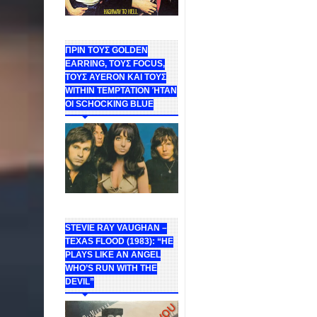
ΠΡΙΝ ΤΟΥΣ GOLDEN
EARRING, ΤΟΥΣ FOCUS,
ΤΟΥΣ ΑΥΕROΝ ΚΑΙ ΤΟΥΣ
WITHIN TEMPTATION ΉΤΑΝ
ΟΙ SCHOCKING BLUE
STEVIE RAY VAUGHAN –
TEXAS FLOOD (1983): “HE
PLAYS LIKE AN ANGEL
WHO’S RUN WITH THE
DEVIL”