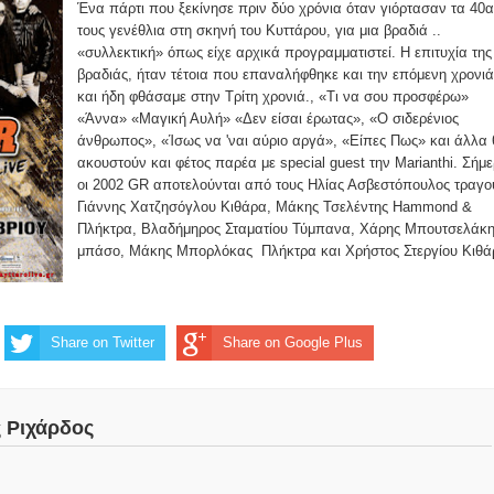
Ένα πάρτι που ξεκίνησε πριν δύο χρόνια όταν γιόρτασαν τα 40α
τους γενέθλια στη σκηνή του Κυττάρου, για μια βραδιά ..
«συλλεκτική» όπως είχε αρχικά προγραμματιστεί. Η επιτυχία της
βραδιάς, ήταν τέτοια που επαναλήφθηκε και την επόμενη χρονιά
και ήδη φθάσαμε στην Τρίτη χρονιά., «Τι να σου προσφέρω»
«Άννα» «Μαγική Αυλή» «Δεν είσαι έρωτας», «Ο σιδερένιος
άνθρωπος», «Ίσως να 'ναι αύριο αργά», «Είπες Πως» και άλλα
ακουστούν και φέτος παρέα με special guest την Marianthi. Σήμ
οι 2002 GR αποτελούνται από τους Ηλίας Ασβεστόπουλος τραγού
Γιάννης Χατζησόγλου Κιθάρα, Μάκης Τσελέντης Hammond &
Πλήκτρα, Βλαδήμηρος Σταματίου Τύμπανα, Χάρης Μπουτσελάκ
μπάσο, Μάκης Μπορλόκας Πλήκτρα και Χρήστος Στεργίου Κιθά
Share on Twitter
Share on Google Plus
ς Ριχάρδος