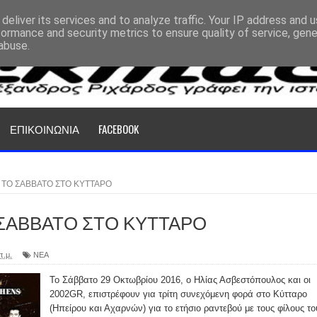
deliver its services and to analyze traffic. Your IP address and 
formance and security metrics to ensure quality of service, gen
abuse.
ΕΠΙΚΟΙΝΩΝΙΑ
FACEBOOK
R ΤΟ ΣΑΒΒΑΤΟ ΣΤΟ ΚΥΤΤΑΡΟ
Ο ΣΑΒΒΑΤΟ ΣΤΟ ΚΥΤΤΑΡΟ
π.μ.
ΝΕΑ
Το Σάββατο 29 Οκτωβρίου 2016, ο Ηλίας Ασβεστόπουλος και οι
2002GR, επιστρέφουν για τρίτη συνεχόμενη φορά στο Κύτταρο
(Ηπείρου και Αχαρνών) για το ετήσιο ραντεβού με τους φίλους το