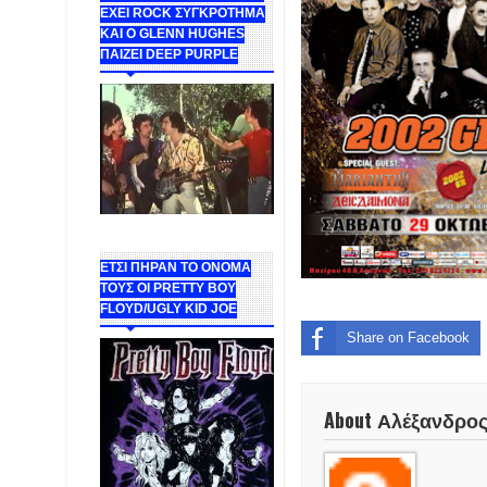
ΕΧΕΙ ROCK ΣΥΓΚΡΟΤΗΜΑ
ΚΑΙ Ο GLENN HUGHES
ΠΑΙΖΕΙ DEEP PURPLE
ΕΤΣΙ ΠΗΡΑΝ ΤΟ ΟΝΟΜΑ
ΤΟΥΣ ΟΙ PRETTY BOY
FLOYD/UGLY KID JOE
Share on Facebook
About Αλέξανδρο