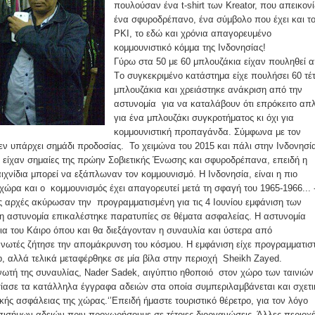
πουλούσαν ένα t-shirt των Kreator, που απεικονί
ένα σφυροδρέπανο, ένα σύμβολο που έχει και τ
PKI, το εδώ και χρόνια απαγορευμένο
κομμουνιστικό κόμμα της Ινδονησίας!
Γύρω στα 50 με 60 μπλουζάκια είχαν πουληθεί 
Tο συγκεκριμένο κατάστημα είχε πουλήσει 60 τέ
μπλουζάκια και χρειάστηκε ανάκριση από την
αστυνομία για να καταλάβουν ότι επρόκειτο απ
για ένα μπλουζάκι συγκροτήματος κι όχι για
κομμουνιστική προπαγάνδα. Σύμφωνα με τον
εν υπάρχει σημάδι προδοσίας. Το χειμώνα του 2015 και πάλι στην Ινδονησί
 είχαν σημαίες της πρώην Σοβιετικής Ένωσης και σφυροδρέπανα, επειδή η
ιχνίδια μπορεί να εξάπλωναν τον κομμουνισμό. Η Ινδονησία, είναι η πιο
ώρα και ο κομμουνισμός έχει απαγορευτεί μετά τη σφαγή του 1965-1966... 
ς αρχές ακύρωσαν την προγραμματισμένη για τις 4 Ιουνίου εμφάνιση των
ί η αστυνομία επικαλέστηκε παρατυπίες σε θέματα ασφαλείας. Η αστυνομία
ια του Κάιρο όπου και θα διεξάγονταν η συναυλία και ύστερα από
γανωτές ζήτησε την απομάκρυνση του κόσμου. Η εμφάνιση είχε προγραμματιστ
ub, αλλά τελικά μεταφέρθηκε σε μία βίλα στην περιοχή Sheikh Zayed.
νωτή της συναυλίας, Nader Sadek, αιγύπτιο ηθοποιό στον χώρο των ταινιών
σίασε τα κατάλληλα έγγραφα αδειών στα οποία συμπεριλαμβάνεται και σχετι
κής ασφάλειας της χώρας.‘’Επειδή ήμαστε τουριστικό θέρετρο, για τον λόγο
 επισήμων αδειών πριν προχωρήσουμε σε τέτοιες διοργανώσεις. Άλλες περιοχ