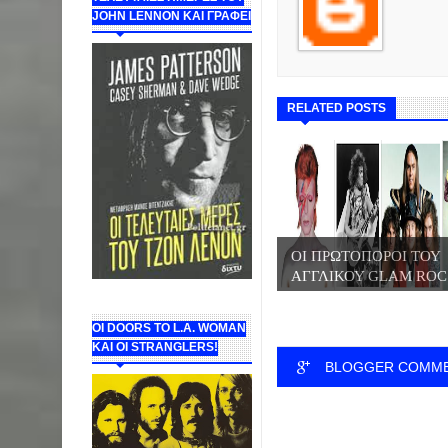
JOHN LENNON ΚΑΙ ΓΡΑΦΕΙ
RELATED POSTS
ΟΙ ΠΡΩΤΟΠΟΡΟΙ ΤΟΥ
ΑΓΓΛΙΚΟΥ GLAM ROC.
ΟΙ DOORS ΤΟ L.A. WOMAN
KAI OI STRANGLERS!
BLOGGER COMM