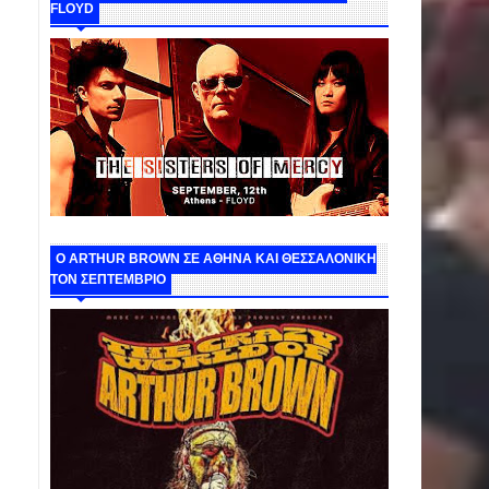
FLOYD
O ARTHUR BROWN ΣΕ ΑΘΗΝΑ ΚΑΙ ΘΕΣΣΑΛΟΝΙΚΗ
ΤΟΝ ΣΕΠΤΕΜΒΡΙΟ