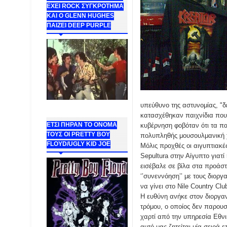
ΕΧΕΙ ROCK ΣΥΓΚΡΟΤΗΜΑ
ΚΑΙ Ο GLENN HUGHES
ΠΑΙΖΕΙ DEEP PURPLE
υπεύθυνο της αστυνομίας, "δ
κατασχέθηκαν παιχνίδια που
ΕΤΣΙ ΠΗΡΑΝ ΤΟ ΟΝΟΜΑ
κυβέρνηση φοβόταν ότι τα πα
ΤΟΥΣ ΟΙ PRETTY BOY
πολυπληθής μουσουλμανική χ
FLOYD/UGLY KID JOE
Μόλις προχθές οι αιγυπτιακέ
Sepultura στην Αίγυπτο γιατ
εισέβαλε σε βίλα στα προάστ
‘’συνεννόηση’’ με τους διορ
να γίνει στο Nile Country Cl
Η ευθύνη ανήκε στον διοργα
τρόμου, ο οποίος δεν παρου
χαρτί από την υπηρεσία Εθνι
αυτό μας ζητείται μία σειρά