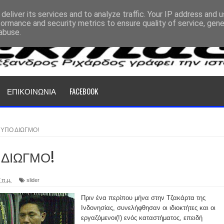
deliver its services and to analyze traffic. Your IP address and 
formance and security metrics to ensure quality of service, gen
abuse.
ΕΠΙΚΟΙΝΩΝΙΑ
FACEBOOK
 ΥΠΟ ΔΙΩΓΜΟ!
 ΔΙΩΓΜΟ!
 π.μ.
slider
Πριν ένα περίπου μήνα στην Τζακάρτα της
Ινδονησίας, συνελήφθησαν οι ιδιοκτήτες και οι
εργαζόμενοι(!) ενός καταστήματος, επειδή