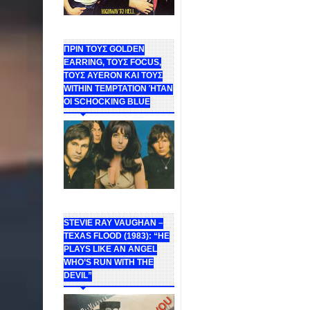
ΠΡΙΝ ΤΟΥΣ GOLDEN
EARRING, ΤΟΥΣ FOCUS,
ΤΟΥΣ ΑΥΕROΝ ΚΑΙ ΤΟΥΣ
WITHIN TEMPTATION ΉΤΑΝ
ΟΙ SCHOCKING BLUE
STEVIE RAY VAUGHAN –
TEXAS FLOOD (1983): “HE
PLAYS LIKE AN ANGEL
WHO’S RUN WITH THE
DEVIL”