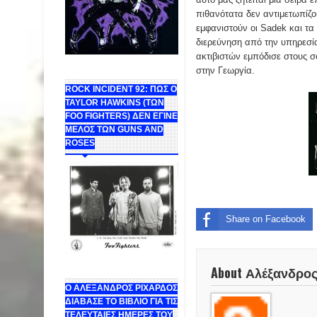
πιθανότατα δεν αντιμετωπίζο
εμφανιστούν οι Sadek και τα
διερεύνηση από την υπηρεσί
ακτιβιστών εμπόδισε στους σ
στην Γεωργία.
ROCK INCIDENT 92: ΠΩΣ Ο
TAYLOR HAWKINS (ΤΩΝ
FOO FIGHTERS) ΔΕΝ ΕΓΙΝΕ
ΜΕΛΟΣ ΤΩΝ GUNS AND
ROSES
Share on Facebook
About Αλέξανδρο
Ο ΑΛΕΞΑΝΔΡΟΣ ΡΙΧΑΡΔΟΣ
ΔΙΑΒΑΣΕ ΤΟ ΒΙΒΛΙΟ ΓΙΑ ΤΙΣ
ΤΕΛΕΥΤΑΙΕΣ ΗΜΕΡΕΣ ΤΟΥ