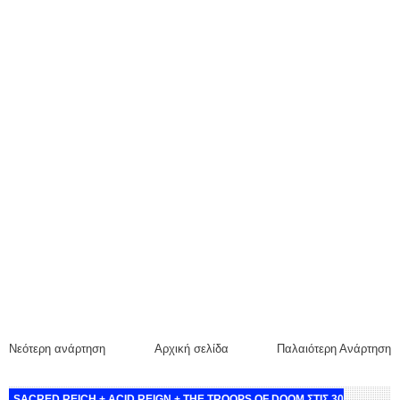
Νεότερη ανάρτηση
Αρχική σελίδα
Παλαιότερη Ανάρτηση
SACRED REICH + ACID REIGN + THE TROOPS OF DOOM ΣΤΙΣ 30