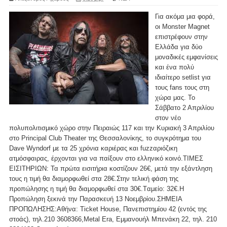
Για ακόμα μια φορά,
οι Monster Magnet
επιστρέφουν στην
Ελλάδα για δύο
μοναδικές εμφανίσεις
και ένα πολύ
ιδιαίτερο setlist για
τους fans τους στη
χώρα μας. Το
Σάββατο 2 Απριλίου
στον νέο
πολυπολιτισμικό χώρο στην Πειραιώς 117 και την Κυριακή 3 Απριλίου
στο Principal Club Theater της Θεσσαλονίκης, το συγκρότημα του
Dave Wyndorf με τα 25 χρόνια καριέρας και fuzzαριόζικη
ατμόσφαιρας, έρχονται για να παίξουν στο ελληνικό κοινό.ΤΙΜΕΣ
ΕΙΣΙΤΗΡΙΩΝ: Τα πρώτα εισιτήρια κοστίζουν 26€, μετά την εξάντληση
τους η τιμή θα διαμορφωθεί στα 28€.Στην τελική φάση της
προπώλησης η τιμή θα διαμορφωθεί στα 30€.Tαμείο: 32€.Η
Προπώληση ξεκινά την Παρασκευή 13 Νοεμβρίου.ΣΗΜΕΙΑ
ΠΡΟΠΩΛΗΣΗΣ:Αθήνα: Ticket House, Πανεπιστημίου 42 (εντός της
στοάς), τηλ.210 3608366,Metal Era, Εμμανουήλ Μπενάκη 22, τηλ. 210