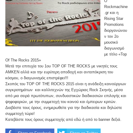
O
Rockmachine
.gr και η
Rising Star
Promotions
διοργανώνου
ν τον 2ο
μουσικό
διαγωνισμό
με τίτλο «Top
Of The Rocks 2015»
Μετά την επιτυχία του 1ου TOP OF THE ROCKS με νικητές τους
AMKEN αλλά και την ευρύτερη αποδοχή και ανταπόκριση του
κόσμου, ο διαγωνισμός επιστρέφει!!!
Σκοπός του TOP OF THE ROCKS 2015 είναι η ανάδειξη καινούργιων
συγκροτημάτων και καλλιτεχνών της Εγχώριας Rock Σκηνής, μέσα
από μια σειρά πρωτότυπων, συνδυαστικών διαδικασιών επιλογής και
ψηφοφοριών, με την συμμετοχή του κοινού και έμπειρων κριτών.
Διαβάστε τους όρους, ενημερωθείτε για την διαδικασία και δηλώστε
συμμετοχή τώρα!
Κατεβάστε τους όρους συμμετοχής από
εδώ
ή από το banner δεξιά.