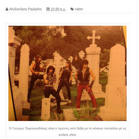
Αλέξανδρος Ριχάρδος
10:30 π.μ.
slider
Ο Γιώργος Τσιμπινουδάκης είναι ο πρώτος από δεξιά με το κόκκινο παντελόνι με τις
μαύρες ρίγες