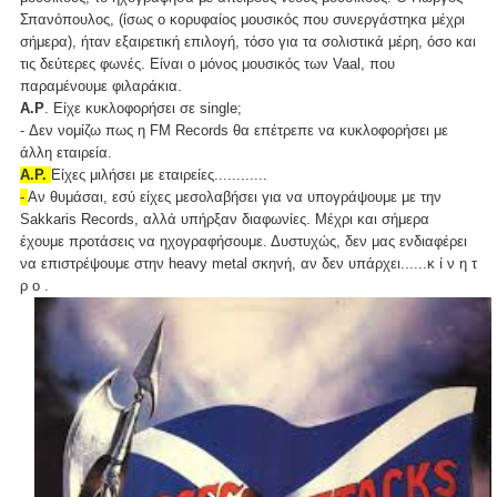
Σπανόπουλος, (ίσως ο κορυφαίος μουσικός που συνεργάστηκα μέχρι
σήμερα), ήταν εξαιρετική επιλογή, τόσο για τα σολιστικά μέρη, όσο και
τις δεύτερες φωνές. Είναι ο μόνος μουσικός των Vaal, που
παραμένουμε φιλαράκια.
Α.Ρ
. Είχε κυκλοφορήσει σε single;
- Δεν νομίζω πως η FM Records θα επέτρεπε να κυκλοφορήσει με
άλλη εταιρεία.
Α.Ρ.
Είχες μιλήσει με εταιρείες............
-
Αν θυμάσαι, εσύ είχες μεσολαβήσει για να υπογράψουμε με την
Sakkaris Records, αλλά υπήρξαν διαφωνίες. Μέχρι και σήμερα
έχουμε προτάσεις να ηχογραφήσουμε. Δυστυχώς, δεν μας ενδιαφέρει
να επιστρέψουμε στην heavy metal σκηνή, αν δεν υπάρχει......κ ί ν η τ
ρ ο .