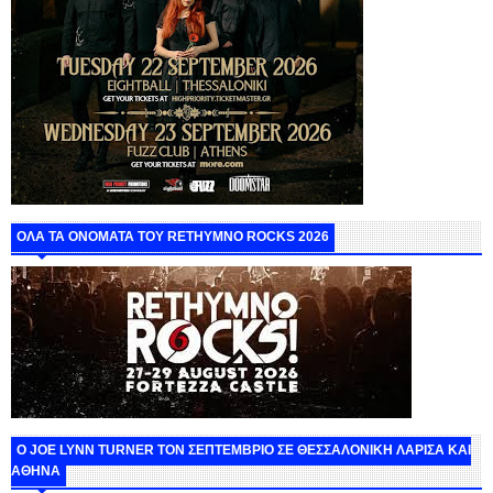
ΟΛΑ ΤΑ ΟΝΟΜΑΤΑ ΤΟΥ RETHYMNO ROCKS 2026
O JOE LYNN TURNER ΤΟΝ ΣΕΠΤΕΜΒΡΙΟ ΣΕ ΘΕΣΣΑΛΟΝΙΚΗ ΛΑΡΙΣΑ ΚΑΙ
ΑΘΗΝΑ