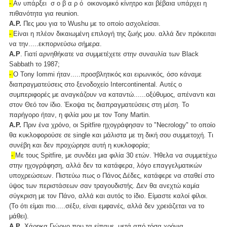
-
Αν υπάρξει σ ο β α ρ ό οικονομικό κίνητρο και βέβαια υπάρχει η
πιθανότητα για reunion.
Α.Ρ.
Πες μου για το Wushu με το οποίο ασχολείσαι.
-
Eίναι η πλέον δικαιωμένη επιλογή της ζωής μου. αλλά δεν πρόκειται
να την.....εκπορνεύσω σήμερα.
Α.Ρ
. Γιατί αρνηθήκατε να συμμετέχετε στην συναυλία των Black
Sabbath το 1987;
-
Ο Tony Iommi ήταν.....προσβλητικός και ειρωνικός, όσο κάναμε
διαπραγματεύσεις στο ξενοδοχείο Intercontinental. Αυτές ο
συμπεριφορές με αναγκάζουν να καταντώ......οξύθυμος, απέναντι και
στον Θεό τον ίδιο. Έκοψα τις διαπραγματεύσεις στη μέση. Το
παρήγορο ήταν, η φιλία μου με τον Tony Martin.
Α.Ρ.
Πριν ένα χρόνο, οι Spitfire ηχογράφησαν το "Necrology" το οποίο
θα κυκλοφορούσε σε single και μάλιστα με τη δική σου συμμετοχή. Τι
συνέβη και δεν προχώρησε αυτή η κυκλοφορία;
-
Με τους Spitfire, με συνδέει μια φιλία 30 ετών. Ήθελα να συμμετέχω
στην ηχογράφηση, αλλά δεν τα κατάφερα, λόγο επαγγελματικών
υποχρεώσεων. Πιστεύω πως ο Πάνος Δέδες, κατάφερε να σταθεί στο
ύψος των περιστάσεων σαν τραγουδιστής. Δεν θα ανεχτώ καμία
σύγκριση με τον Πάνο, αλλά και αυτός το ίδιο. Είμαστε καλοί φίλοι.
(Το ότι είμαι πιο.....σέξυ, είναι εμφανές, αλλά δεν χρειάζεται να το
μάθει).
Α.Ρ
. Χάρηκα Γιώργο που τα είπαμε, μετά από τόσα χρόνια.