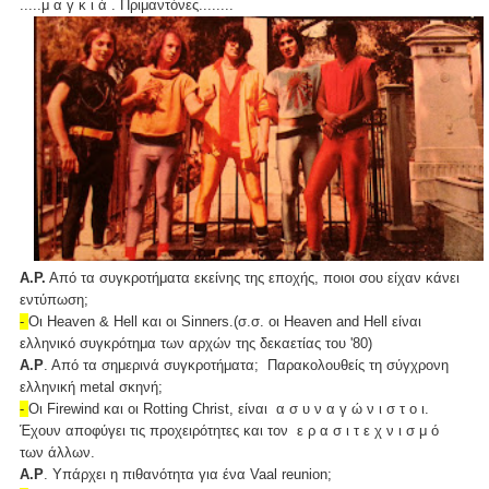
.....μ α γ κ ι ά . Πριμαντόνες........
Α.Ρ.
Από τα συγκροτήματα εκείνης της εποχής, ποιοι σου είχαν κάνει
εντύπωση;
-
Οι Heaven & Hell και οι Sinners.(σ.σ. οι Heaven and Hell είναι
ελληνικό συγκρότημα των αρχών της δεκαετίας του '80)
Α.Ρ
. Από τα σημερινά συγκροτήματα; Παρακολουθείς τη σύγχρονη
ελληνική metal σκηνή;
-
Οι Firewind και οι Rotting Christ, είναι α σ υ ν α γ ώ ν ι σ τ ο ι.
Έχουν αποφύγει τις προχειρότητες και τον ε ρ α σ ι τ ε χ ν ι σ μ ό
των άλλων.
Α.Ρ
. Υπάρχει η πιθανότητα για ένα Vaal reunion;