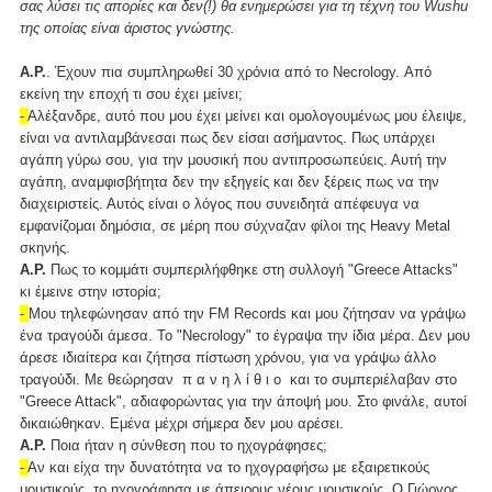
σας λύσει τις απορίες και δεν(!) θα ενημερώσει για τη τέχνη του Wushu
της οποίας είναι άριστος γνώστης.
Α.Ρ.
. Έχουν πια συμπληρωθεί 30 χρόνια από το Necrology. Από
εκείνη την εποχή τι σου έχει μείνει;
-
Αλέξανδρε, αυτό που μου έχει μείνει και ομολογουμένως μου έλειψε,
είναι να αντιλαμβάνεσαι πως δεν είσαι ασήμαντος. Πως υπάρχει
αγάπη γύρω σου, για την μουσική που αντιπροσωπεύεις. Αυτή την
αγάπη, αναμφισβήτητα δεν την εξηγείς και δεν ξέρεις πως να την
διαχειριστείς. Αυτός είναι ο λόγος που συνειδητά απέφευγα να
εμφανίζομαι δημόσια, σε μέρη που σύχναζαν φίλοι της Heavy Metal
σκηνής.
Α.Ρ.
Πως το κομμάτι συμπεριλήφθηκε στη συλλογή "Greece Attacks"
κι έμεινε στην ιστορία;
-
Μου τηλεφώνησαν από την FM Records και μου ζήτησαν να γράψω
ένα τραγούδι άμεσα. Το "Necrology" το έγραψα την ίδια μέρα. Δεν μου
άρεσε ιδιαίτερα και ζήτησα πίστωση χρόνου, για να γράψω άλλο
τραγούδι. Με θεώρησαν π α ν η λ ί θ ι ο και το συμπεριέλαβαν στο
"Greece Attack", αδιαφορώντας για την άποψή μου. Στο φινάλε, αυτοί
δικαιώθηκαν. Εμένα μέχρι σήμερα δεν μου αρέσει.
Α.Ρ.
Ποια ήταν η σύνθεση που το ηχογράφησες;
-
Αν και είχα την δυνατότητα να το ηχογραφήσω με εξαιρετικούς
μουσικούς, το ηχογράφησα με άπειρους νέους μουσικούς. Ο Γιώργος