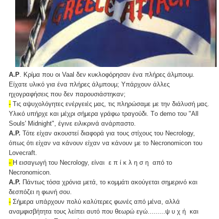
Α.Ρ
. Κρίμα που οι Vaal δεν κυκλοφόρησαν ένα πλήρες άλμπουμ.
Είχατε υλικό για ένα πλήρες άλμπουμ; Υπάρχουν άλλες
ηχογραφήσεις που δεν παρουσιάστηκαν;
-
Τις αψυχολόγητες ενέργειές μας, τις πληρώσαμε με την διάλυσή μας.
Υλικό υπήρχε και μέχρι σήμερα γράφω τραγούδι. Tο demo του "All
Souls' Midnight", έγινε ειλικρινά ανάρπαστο.
Α.Ρ.
Τότε είχαν ακουστεί διαφορά για τους στίχους του Necrology,
όπως ότι είχαν να κάνουν είχαν να κάνουν με το Necronomicon του
Lovecraft.
-
Η εισαγωγή του Necrology, είναι ε π ί κ λ η σ η από το
Necronomicon.
Α.Ρ.
Πάντως τόσα χρόνια μετά, το κομμάτι ακούγεται σημερινό και
δεσπόζει η φωνή σου.
-
Σήμερα υπάρχουν πολύ καλύτερες φωνές από μένα, αλλά
αναμφισβήτητα τους λείπει αυτό που θεωρώ εγώ.........ψ υ χ ή και