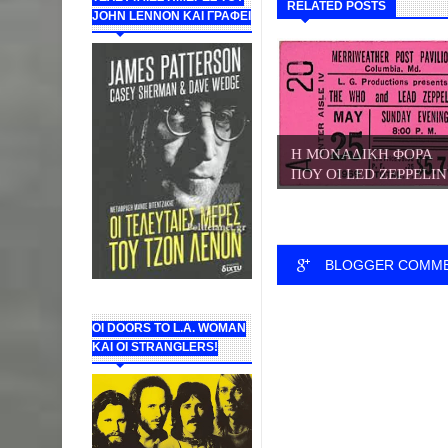
RELATED POSTS
JOHN LENNON ΚΑΙ ΓΡΑΦΕΙ
Η ΜΟΝΑΔΙΚΗ ΦΟΡΑ
ΠΟΥ ΟΙ LED ZEPPELIN.
BLOGGER COMM
ΟΙ DOORS ΤΟ L.A. WOMAN
KAI OI STRANGLERS!