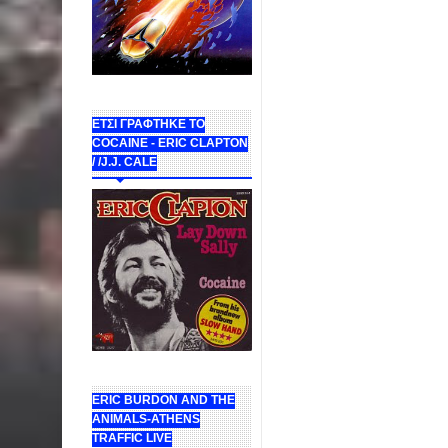
ΕΤΣΙ ΓΡΑΦΤΗΚΕ ΤΟ
COCAINE - ERIC CLAPTON
/ /J.J. CALE
ERIC BURDON AND THE
ANIMALS-ATHENS
TRAFFIC LIVE