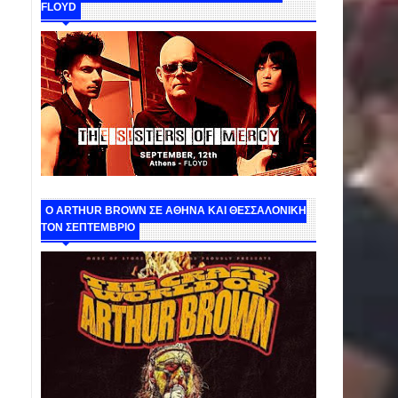
FLOYD
O ARTHUR BROWN ΣΕ ΑΘΗΝΑ ΚΑΙ ΘΕΣΣΑΛΟΝΙΚΗ
ΤΟΝ ΣΕΠΤΕΜΒΡΙΟ