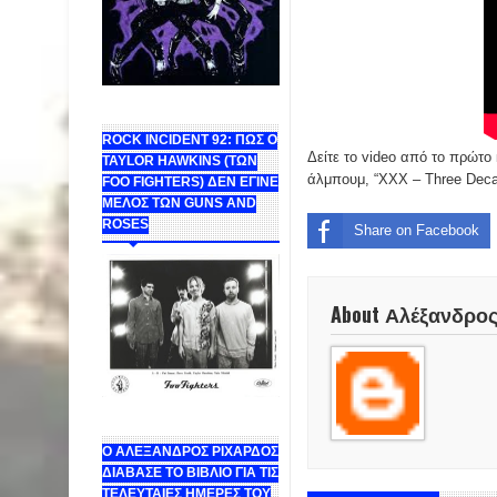
ROCK INCIDENT 92: ΠΩΣ Ο
Δείτε το video από το πρώτ
TAYLOR HAWKINS (ΤΩΝ
άλμπουμ, “XXX – Three Deca
FOO FIGHTERS) ΔΕΝ ΕΓΙΝΕ
ΜΕΛΟΣ ΤΩΝ GUNS AND
ROSES
Share on Facebook
About Αλέξανδρο
Ο ΑΛΕΞΑΝΔΡΟΣ ΡΙΧΑΡΔΟΣ
ΔΙΑΒΑΣΕ ΤΟ ΒΙΒΛΙΟ ΓΙΑ ΤΙΣ
ΤΕΛΕΥΤΑΙΕΣ ΗΜΕΡΕΣ ΤΟΥ