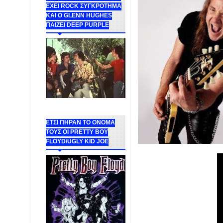
ΕΧΕΙ ROCK ΣΥΓΚΡΟΤΗΜΑ
ΚΑΙ Ο GLENN HUGHES
ΠΑΙΖΕΙ DEEP PURPLE
ΕΤΣΙ ΠΗΡΑΝ ΤΟ ΟΝΟΜΑ
ΤΟΥΣ ΟΙ PRETTY BOY
FLOYD/UGLY KID JOE