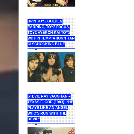
ΠΡΙΝ ΤΟΥΣ GOLDEN
EARRING, ΤΟΥΣ FOCUS,
ΤΟΥΣ ΑΥΕROΝ ΚΑΙ ΤΟΥΣ
WITHIN TEMPTATION ΉΤΑΝ
ΟΙ SCHOCKING BLUE
STEVIE RAY VAUGHAN –
TEXAS FLOOD (1983): “HE
PLAYS LIKE AN ANGEL
WHO’S RUN WITH THE
DEVIL”