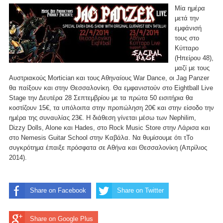
Μία ημέρα
μετά την
εμφάνισή
τους στο
Κύτταρο
(Ηπείρου 48),
μαζί με τους
Αυστριακούς Mortician και τους Αθηναίους War Dance, οι Jag Panzer
θα παίξουν και στην Θεσσαλονίκη. Θα εμφανιστούν στο Eightball Live
Stage την Δευτέρα 28 Σεπτεμβρίου με τα πρώτα 50 εισιτήρια θα
κοστίζουν 15€, τα υπόλοιπα στην προπώληση 20€ και στην είσοδο την
ημέρα της συναυλίας 23€. Η διάθεση γίνεται μέσω των Nephilim,
Dizzy Dolls, Alone και Hades, στο Rock Music Store στην Λάρισα και
στο Nemesis Guitar School στην Καβάλα. Να θυμίσουμε ότι τΤο
συγκρότημα έπαιξε πρόσφατα σε Αθήνα και Θεσσαλονίκη (Απρίλιος
2014).
Share on Facebook
Share on Twitter
Share on Google Plus