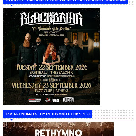
ΟΙ GOTHIC SYMPHONIC BLACKBRIAR ΣΕ ΘΕΣΣΑΛΟΝΙΚΗ ΚΑΙ ΑΘΗΝΑ
ΟΛΑ ΤΑ ΟΝΟΜΑΤΑ ΤΟΥ RETHYMNO ROCKS 2026